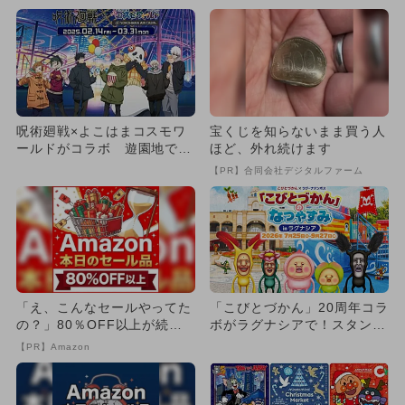
呪術廻戦×よこはまコスモワ
宝くじを知らないまま買う人
ールドがコラボ 遊園地でス
ほど、外れ続けます
タンプラリー＆コラボフード
【PR】合同会社デジタルファーム
も
「え、こんなセールやってた
「こびとづかん」20周年コラ
の？」80％OFF以上が続々
ボがラグナシアで！スタンプ
登場！Amazonの本気が...
ラリーやグルメメニュー登場
【PR】Amazon