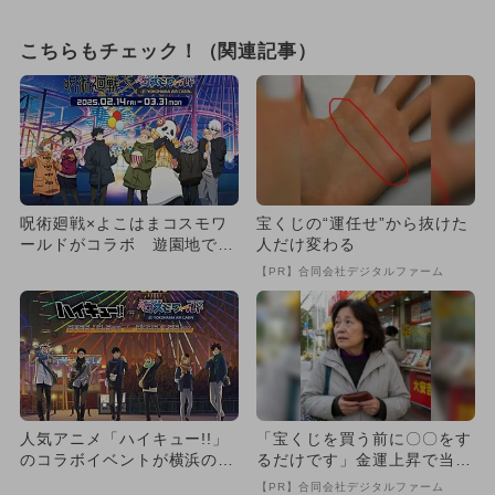
こちらもチェック！（関連記事）
呪術廻戦×よこはまコスモワ
宝くじの“運任せ”から抜けた
ールドがコラボ 遊園地でス
人だけ変わる
タンプラリー＆コラボフード
【PR】合同会社デジタルファーム
も
人気アニメ「ハイキュー!!」
「宝くじを買う前に〇〇をす
のコラボイベントが横浜の遊
るだけです」金運上昇で当選
園地で開催 入園無料
者が続出
【PR】合同会社デジタルファーム