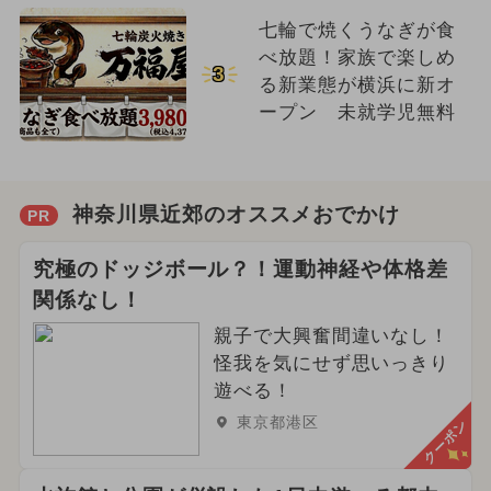
七輪で焼くうなぎが食
べ放題！家族で楽しめ
3
る新業態が横浜に新オ
ープン 未就学児無料
神奈川県近郊のオススメおでかけ
PR
究極のドッジボール？！運動神経や体格差
関係なし！
親子で大興奮間違いなし！
怪我を気にせず思いっきり
遊べる！
東京都港区
クーポン