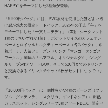
HAPPY"をテーマにした2種類が登場。
「5,500円バッグ」には、PVC素材を使用したほどよい透
け感が魅力の限定トートバッグ、2026年の干支「午」を
モチーフにした「干支ミニテディ」（3種＋シークレット
1種のうちいずれか1個）、ポケットサイズのカフェオレ
ベースとロイヤルミルクティーベース（各2パック）、巾
着ポーチ、人気フローズンドリンク「マンゴータンゴス
ワークル」風味の「ベアフル」オリジナルグミ、シング
ルサーブ5種アソートBOX、そして520円までのドリンク
と交換できるドリンクチケット6枚がセットになっていま
す。
「10,000円バッグ」は、個性豊かな4種のビーンズ（ブラ
ジル、グァテマラ、コスタリカ、インドネシア）に耐熱
ガラスポット、シングルサーブ5種アソートBOX、限定ペ