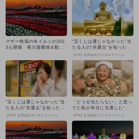
マザー牧場の冬イルミが202
“宝くじは運じゃなかった”当
3も開催 夜の遊園地＆動物
たる人の“共通点”を知っただ
ふれあいも
け
【PR】合同会社デジタルファーム
“宝くじは運じゃなかった”当
「どうせ当たらない」と思っ
たる人の“共通点”を知っただ
てた私が本当に当選した“買
け
い方”がこれ
【PR】合同会社デジタルファーム
【PR】合同会社デジタルファーム