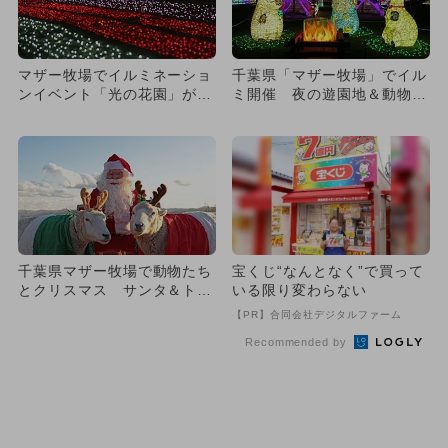
マザー牧場でイルミネーショ
千葉県「マザー牧場」でイル
ンイベント「光の花園」が開
ミ開催 夜の遊園地＆動物ふ
催 絵本がテーマの新エリア
れあいも
も
千葉県マザー牧場で動物たち
宝くじ“なんとなく”で買って
とクリスマス サンタ＆トナ
いる限り変わらない
カイも!?
【PR】合同会社デジタルファーム
Recommended by