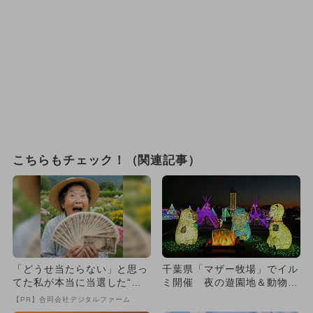
こちらもチェック！（関連記事）
「どうせ当たらない」と思っ
千葉県「マザー牧場」でイル
てた私が本当に当選した“買
ミ開催 夜の遊園地＆動物ふ
い方”がこれ
れあいも
【PR】合同会社デジタルファーム