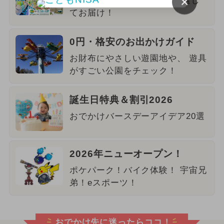
×
【関東】8月のおすすめを厳選し
てお届け！
0円・格安のお出かけガイド
お財布にやさしい遊園地や、 遊具
がすごい公園をチェック！
誕生日特典＆割引2026
おでかけバースデーアイデア20選
2026年ニューオープン！
ポケパーク！バイク体験！ 宇宙兄
弟！eスポーツ！
おでかけ先に迷ったらココ！