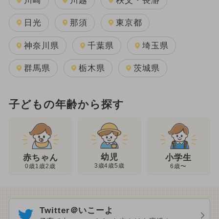
川崎
川越
秩父・長瀞
日光
那須
東京都
神奈川県
千葉県
埼玉県
群馬県
栃木県
茨城県
子どもの年齢から探す
幼児
赤ちゃん
小学生
3歳4歳5歳
0歳1歳2歳
6歳〜
Twitter＠いこーよ