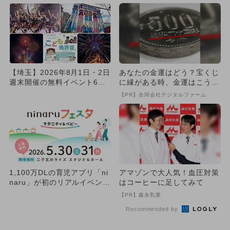
【埼玉】2026年8月1日・2日
あなたの金運はどう？宝くじ
週末開催の無料イベント6選
に縁がある時、金運はこう変
彩夏祭＆7年ぶり復活...
わる
【PR】合同会社デジタルファーム
1,100万DLの育児アプリ「ni
アマゾンで大人気！血圧対策
naru」が初のリアルイベン
はコーヒーに足してみて
ト！はいはいレース...
【PR】森永乳業
Recommended by