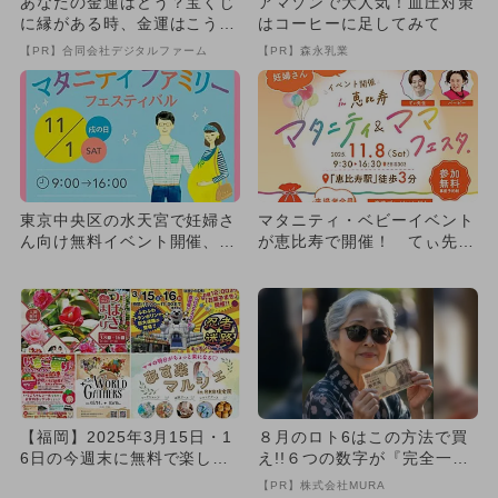
あなたの金運はどう？宝くじ
アマゾンで大人気！血圧対策
に縁がある時、金運はこう変
はコーヒーに足してみて
わる
【PR】合同会社デジタルファーム
【PR】森永乳業
東京中央区の水天宮で妊婦さ
マタニティ・ベビーイベント
ん向け無料イベント開催、プ
が恵比寿で開催！ てぃ先生
レゼント付き！
やバービーさんと楽しく学べ
る
【福岡】2025年3月15日・1
８月のロト6はこの方法で買
6日の今週末に無料で楽しめ
え!!６つの数字が『完全一
るイベント8選
致』する方法
【PR】株式会社MURA