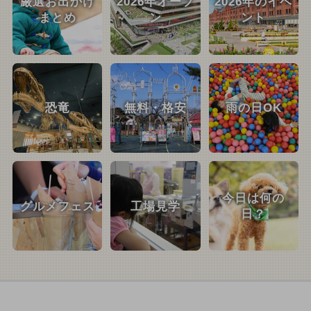
厳選お出かけ
2026年オープ
2026年のイベ
まとめ
ン
ント
恐竜
無料・格安
雨の日OK
今日は何の
グルメフェス
工場見学
日？