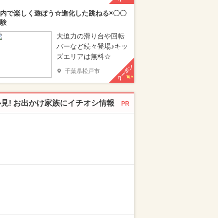
内で楽しく遊ぼう☆進化した跳ねる×〇〇
験
大迫力の滑り台や回転
バーなど続々登場♪キッ
ズエリアは無料☆
クーポン
千葉県松戸市
必見! お出かけ家族にイチオシ情報
PR