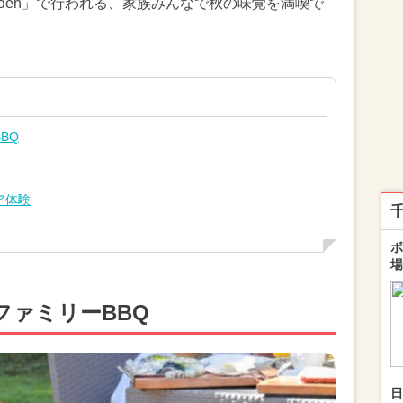
 Garden」で行われる、家族みんなで秋の味覚を満喫で
BQ
ア体験
ボ
場
ファミリーBBQ
日