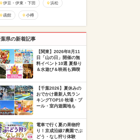
伊豆・伊東・下田
浜松
函館
小樽
千葉県の新着記事
【関東】2026年8月11
日「山の日」開催の無
料イベント10選 夏祭り
＆水遊び＆映画も満喫
【千葉2026】夏休みの
おでかけ最新人気ラン
キングTOP10 牧場・プ
ール・室内遊園地も
電車で行く夏の果物狩
り！京成沿線7農園でぶ
どう・なし狩り体験