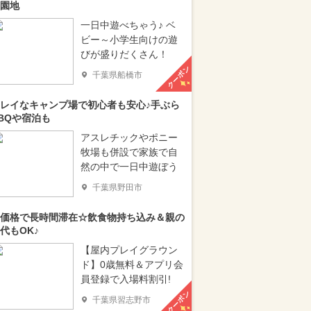
園地
一日中遊べちゃう♪ ベ
ビー～小学生向けの遊
びが盛りだくさん！
クーポン
千葉県船橋市
レイなキャンプ場で初心者も安心♪手ぶら
BQや宿泊も
アスレチックやポニー
牧場も併設で家族で自
然の中で一日中遊ぼう
千葉県野田市
価格で長時間滞在☆飲食物持ち込み＆親の
代もOK♪
【屋内プレイグラウン
ド】0歳無料＆アプリ会
員登録で入場料割引!
クーポン
千葉県習志野市