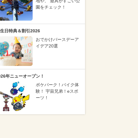
地や、 遊具がすごい公
園をチェック！
生日特典＆割引2026
おでかけバースデーア
イデア20選
026年ニューオープン！
ポケパーク！バイク体
験！ 宇宙兄弟！eスポ
ーツ！