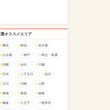
厳選オススメエリア
横浜
那須
名古屋
お台場
神戸
秩父・長瀞
札幌
仙台
川越
日光
二子玉川
品川
立川
川崎
上野
熱海
新宿
箱根
鎌倉
八王子
軽井沢