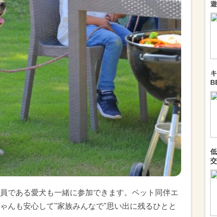
遊
キ
B
低
交
員である愛犬も一緒に参加できます。ペット同伴エ
ゃんも安心して"家族みんなで"思い出に残るひとと