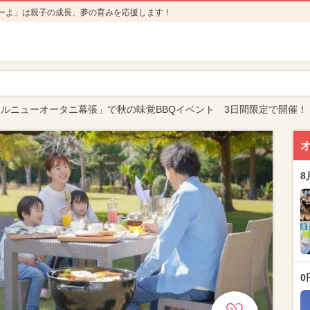
ーよ」は親子の成長、夢の育みを応援します！
テルニューオータニ幕張」で秋の味覚BBQイベント 3日間限定で開催！
8
0