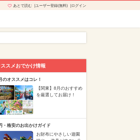
あとで読む
ユーザー登録(無料)
ログイン
オススメおでかけ情報
月のオススメはコレ！
【関東】8月のおすすめ
を厳選してお届け！
円・格安のお出かけガイド
お財布にやさしい遊園