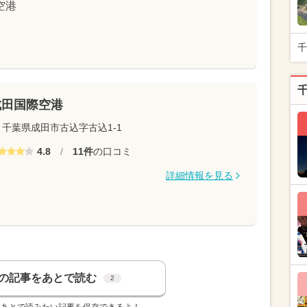
空港
千
成田国際空港
千葉県成田市古込字古込1-1
4.8
/
11件
の口コミ
詳細情報を見る
の記事をあとで読む
2