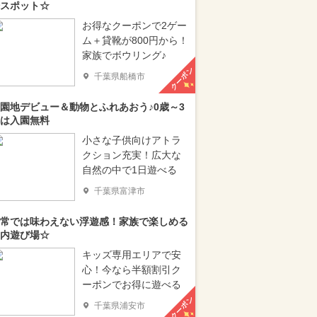
スポット☆
お得なクーポンで2ゲー
ム＋貸靴が800円から！
家族でボウリング♪
クーポン
千葉県船橋市
園地デビュー＆動物とふれあおう♪0歳～3
は入園無料
小さな子供向けアトラ
クション充実！広大な
自然の中で1日遊べる
千葉県富津市
常では味わえない浮遊感！家族で楽しめる
内遊び場☆
キッズ専用エリアで安
心！今なら半額割引ク
ーポンでお得に遊べる
クーポン
千葉県浦安市