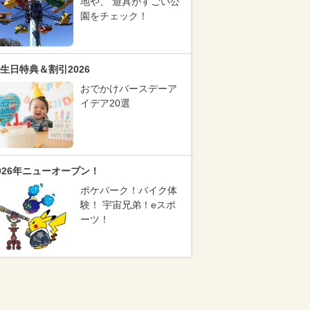
地や、 遊具がすごい公
園をチェック！
生日特典＆割引2026
おでかけバースデーア
イデア20選
026年ニューオープン！
ポケパーク！バイク体
験！ 宇宙兄弟！eスポ
ーツ！