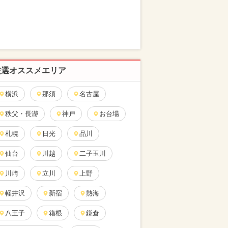
厳選オススメエリア
横浜
那須
名古屋
秩父・長瀞
神戸
お台場
札幌
日光
品川
仙台
川越
二子玉川
川崎
立川
上野
軽井沢
新宿
熱海
八王子
箱根
鎌倉