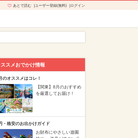
あとで読む
ユーザー登録(無料)
ログイン
オススメおでかけ情報
月のオススメはコレ！
【関東】8月のおすすめ
を厳選してお届け！
円・格安のお出かけガイド
お財布にやさしい遊園