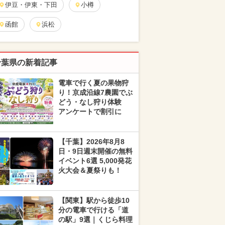
伊豆・伊東・下田
小樽
函館
浜松
千葉県の新着記事
電車で行く夏の果物狩
り！京成沿線7農園でぶ
どう・なし狩り体験
アンケートで割引に
【千葉】2026年8月8
日・9日週末開催の無料
イベント6選 5,000発花
火大会＆夏祭りも！
【関東】駅から徒歩10
分の電車で行ける「道
の駅」9選｜くじら料理