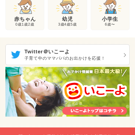
幼児
赤ちゃん
小学生
3歳4歳5歳
0歳1歳2歳
6歳〜
Twitter＠いこーよ
子育て中のママパパのお出かけを応援！