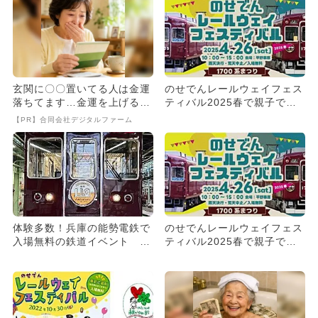
玄関に〇〇置いてる人は金運
のせでんレールウェイフェス
落ちてます…金運を上げる方
ティバル2025春で親子で電
法とは
車体験！ 車掌体験やミニ
【PR】合同会社デジタルファーム
電...
体験多数！兵庫の能勢電鉄で
のせでんレールウェイフェス
入場無料の鉄道イベント 遊
ティバル2025春で親子で電
び＆食も
車体験！ 車掌体験やミニ
電...