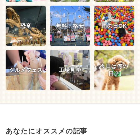
恐竜
無料・格安
雨の日OK
今日は何の
グルメフェス
工場見学
日？
あなたにオススメの記事