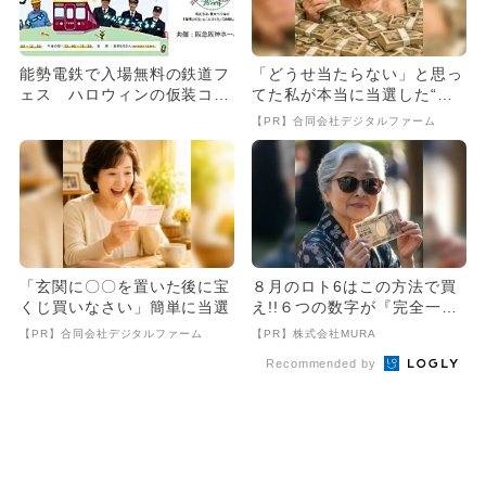
能勢電鉄で入場無料の鉄道フ
「どうせ当たらない」と思っ
ェス ハロウィンの仮装コン
てた私が本当に当選した“買
テストも
い方”がこれ
【PR】合同会社デジタルファーム
「玄関に〇〇を置いた後に宝
８月のロト6はこの方法で買
くじ買いなさい」簡単に当選
え!!６つの数字が『完全一
致』する方法
【PR】合同会社デジタルファーム
【PR】株式会社MURA
Recommended by