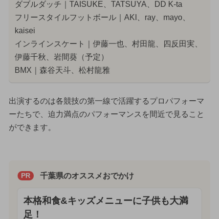
ダブルダッチ｜TAISUKE、TATSUYA、DD K-ta
フリースタイルフットボール｜AKI、ray、mayo、
kaisei
インラインスケート｜伊藤一也、村田龍、四反田実、
伊藤千秋、岩間葵（予定）
BMX｜森谷天斗、松村龍雅
出演するのは各競技の第一線で活躍するプロパフォーマ
ーたちで、迫力満点のパフォーマンスを間近で見ること
ができます。
千葉県のオススメおでかけ
PR
本格和食&キッズメニューに子供も大満
足！