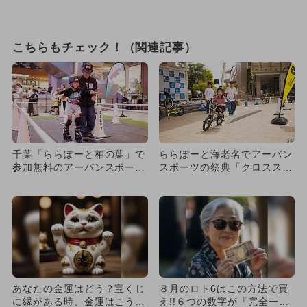
こちらもチェック！（関連記事）
千葉「ららぽーと柏の葉」で
ららぽーと海老名でアーバン
参加無料のアーバンスポーツ
スポーツの祭典「クロススポ
体験会 圧巻パフォーマンス
ーツパーク」が開催 体験無
も
料
あなたの金運はどう？宝くじ
８月のロト6はこの方法で買
に縁がある時、金運はこう変
え!!６つの数字が『完全一