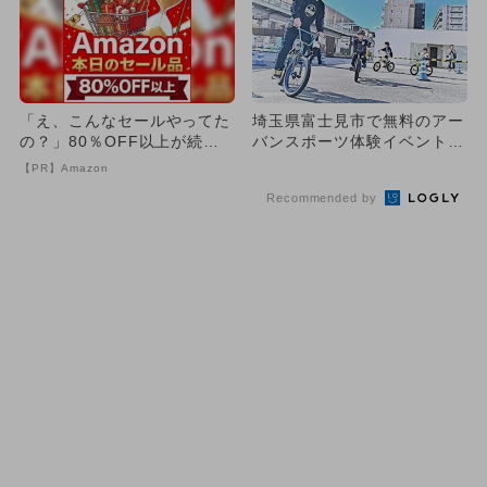
「え、こんなセールやってた
埼玉県富士見市で無料のアー
の？」80％OFF以上が続々
バンスポーツ体験イベント開
登場！Amazonの本気が...
催
【PR】Amazon
Recommended by