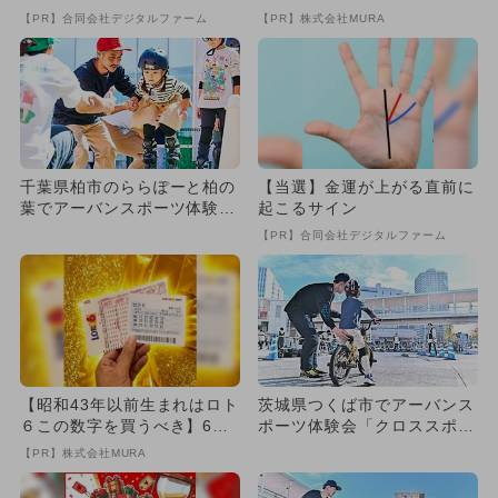
わる
致』する方法
【PR】合同会社デジタルファーム
【PR】株式会社MURA
千葉県柏市のららぽーと柏の
【当選】金運が上がる直前に
葉でアーバンスポーツ体験イ
起こるサイン
ベント開催！ 参加無料
【PR】合同会社デジタルファーム
【昭和43年以前生まれはロト
茨城県つくば市でアーバンス
６この数字を買うべき】6つ
ポーツ体験会「クロススポー
の数字が「完全一致」する
ツパーク」開催 GWに参加
【PR】株式会社MURA
方...
無...