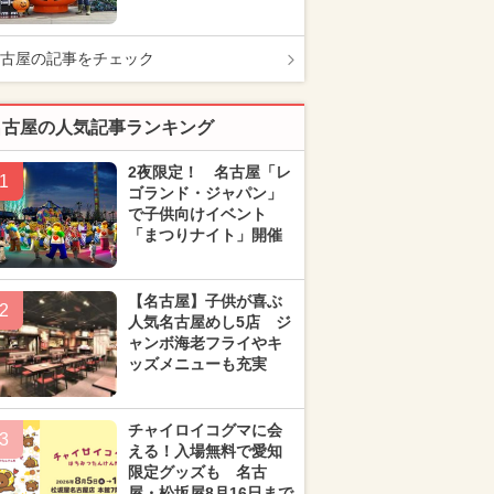
古屋の記事をチェック
名古屋の人気記事ランキング
2夜限定！ 名古屋「レ
1
ゴランド・ジャパン」
で子供向けイベント
「まつりナイト」開催
【名古屋】子供が喜ぶ
2
人気名古屋めし5店 ジ
ャンボ海老フライやキ
ッズメニューも充実
チャイロイコグマに会
3
える！入場無料で愛知
限定グッズも 名古
屋・松坂屋8月16日まで