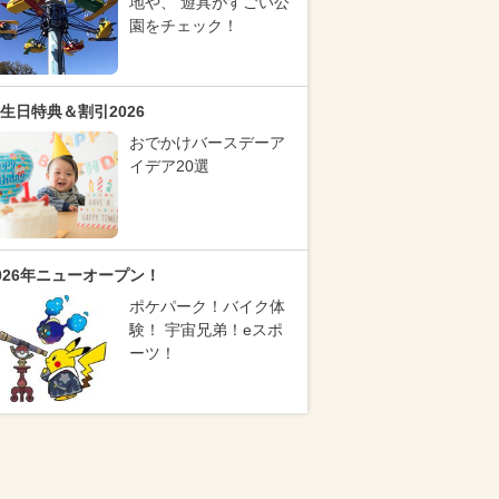
地や、 遊具がすごい公
園をチェック！
生日特典＆割引2026
おでかけバースデーア
イデア20選
026年ニューオープン！
ポケパーク！バイク体
験！ 宇宙兄弟！eスポ
ーツ！