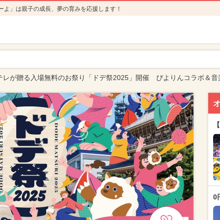
ーよ」は親子の成長、夢の育みを応援します！
テレが贈る入場無料のお祭り「ドデ祭2025」開催 ぴよりんコラボ＆音
【
0