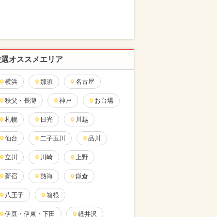
厳選オススメエリア
横浜
那須
名古屋
秩父・長瀞
神戸
お台場
札幌
日光
川越
仙台
二子玉川
品川
立川
川崎
上野
新宿
熱海
鎌倉
八王子
箱根
伊豆・伊東・下田
軽井沢