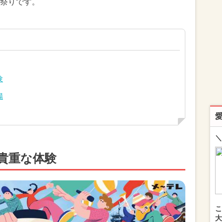
祭りです。
験
場
＼
貴重な体験
こ
大