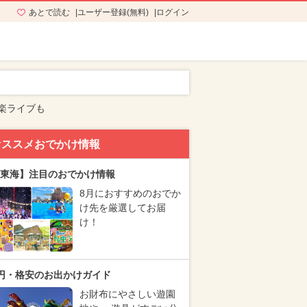
あとで読む
ユーザー登録(無料)
ログイン
楽ライブも
オススメおでかけ情報
東海】注目のおでかけ情報
8月におすすめのおでか
け先を厳選してお届
け！
円・格安のお出かけガイド
お財布にやさしい遊園