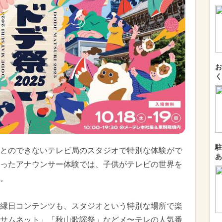
お
く
駐
とのできないテレビ局のスタジオで特別な体験がで
あ
ったアナウンサー体験では、子供がテレビの世界を
。
縁日コンテンツも、スタジオという特別な場所で楽
サムネット」「秋山歌謡祭」などメ〜テレの人気番