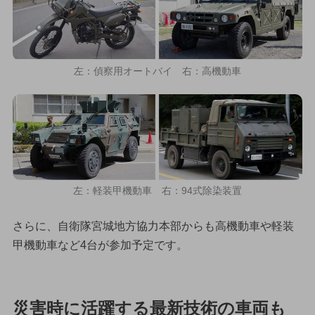
左：偵察用オートバイ 右：高機動車
左：軽装甲機動車 右：94式除染装置
さらに、自衛隊宮城地方協力本部からも高機動車や軽装
甲機動車など4台が参加予定です。
災害時に活躍する最新技術の車両も