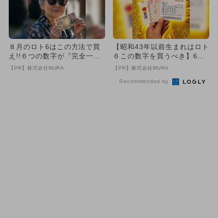
８月のロト6はこの方法で買
【昭和43年以前生まれはロト
え!!６つの数字が『完全一
６この数字を買うべき】6つ
致』する方法
の数字が「完全一致」する
【PR】株式会社MURA
【PR】株式会社MURA
方...
Recommended by