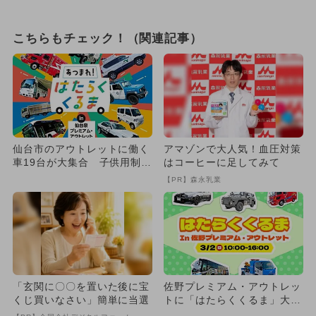
こちらもチェック！（関連記事）
仙台市のアウトレットに働く
アマゾンで大人気！血圧対策
車19台が大集合 子供用制服
はコーヒーに足してみて
やお仕事体験、ふわふわ遊
【PR】森永乳業
具...
「玄関に〇〇を置いた後に宝
佐野プレミアム・アウトレッ
くじ買いなさい」簡単に当選
トに「はたらくくるま」大集
合 日本唯一のGT-Rパト