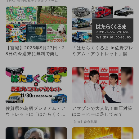
【PR】合同会社デジタルファーム
カ...
【宮城】2025年9月27日・2
「はたらくくるま in佐野プレ
8日の今週末に無料で楽しめ
ミアム・アウトレット」開
るイベント5選
催 制服着用＆運転席で撮
影...
佐賀県の鳥栖プレミアム・ア
アマゾンで大人気！血圧対策
ウトレットに「はたらくくる
はコーヒーに足してみて
ま」が大集合 お仕事体験
【PR】森永乳業
も！