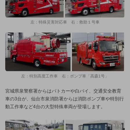
左：特殊災害対応車 右：救助１号車
左：特別高度工作車 右：ポンプ車「高森1号」
宮城県泉警察署からはパトカーや白バイ、交通安全教育
車の3台が、仙台市泉消防署からは消防ポンプ車や特別行
動工作車など4台の大型特殊車両が登場します。