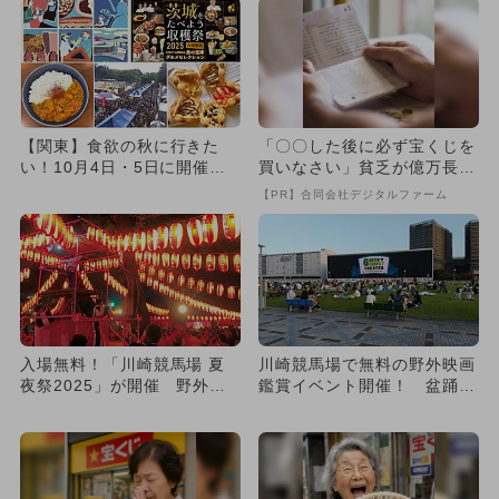
【関東】食欲の秋に行きた
「〇〇した後に必ず宝くじを
い！10月4日・5日に開催の
買いなさい」貧乏が億万長者
グルメイベント・フェス6選
に
【PR】合同会社デジタルファーム
入場無料！「川崎競馬場 夏
川崎競馬場で無料の野外映画
夜祭2025」が開催 野外映
鑑賞イベント開催！ 盆踊り
画イベントで『ミニオン』
や屋台ゲームが並ぶ夏祭り
上...
も！