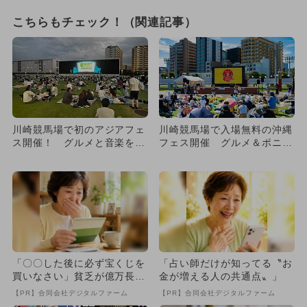
こちらもチェック！（関連記事）
川崎競馬場で初のアジアフェ
川崎競馬場で入場無料の沖縄
ス開催！ グルメと音楽を満
フェス開催 グルメ＆ポニー
喫＆ステージショーや映画
ふれあい＆野外映画が楽しめ
も！
る
「〇〇した後に必ず宝くじを
「占い師だけが知ってる〝お
買いなさい」貧乏が億万長者
金が増える人の共通点〟」
に
【PR】合同会社デジタルファーム
【PR】合同会社デジタルファーム