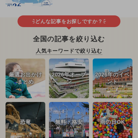
どんな記事をお探しですか？
全国の記事を絞り込む
人気キーワードで絞り込む
厳選お出かけ
2026年オープ
2026年のイベ
まとめ
ン
ント
恐竜
無料・格安
雨の日OK