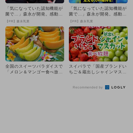
「気になっていた認知機能が
「気になっていた認知機能が
菌で…」森永が開発。感動の
菌で…」森永が開発。感動の
70代続出
70代続出
【PR】森永乳業
【PR】森永乳業
全国のスイーツパラダイスで
スイパラで「国産ブランドい
「メロン＆マンゴー食べ放
ちご＆蔵出しシャインマスカ
題」開始 限定スイーツも新
ットの食べ放題」がスター
登場
ト！
Recommended by