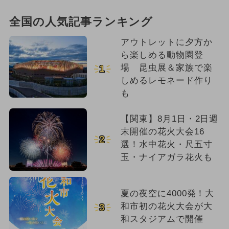
全国の人気記事ランキング
アウトレットに夕方か
ら楽しめる動物園登
場 昆虫展＆家族で楽
1
しめるレモネード作り
も
【関東】8月1日・2日週
末開催の花火大会16
2
選！水中花火・尺五寸
玉・ナイアガラ花火も
夏の夜空に4000発！大
和市初の花火大会が大
3
和スタジアムで開催