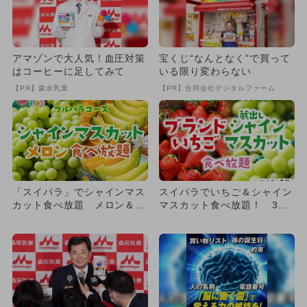
アマゾンで大人気！血圧対策
宝くじ“なんとなく”で買って
はコーヒーに足してみて
いる限り変わらない
【PR】森永乳業
【PR】合同会社デジタルファーム
「スイパラ」でシャインマス
スイパラでいちご＆シャイン
カット食べ放題 メロン＆マ
マスカット食べ放題！ 3歳
ンゴーも
以下無料