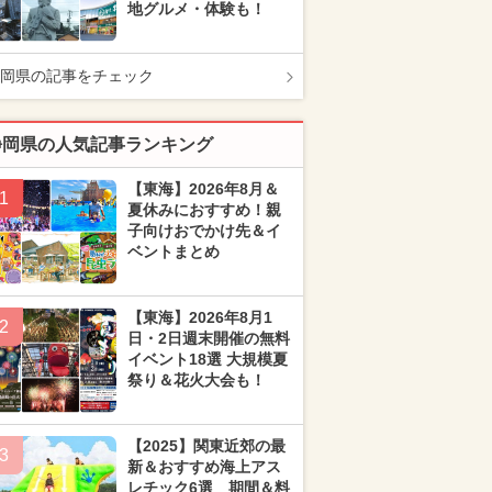
地グルメ・体験も！
岡県の記事をチェック
静岡県の人気記事ランキング
【東海】2026年8月＆
1
夏休みにおすすめ！親
子向けおでかけ先＆イ
ベントまとめ
【東海】2026年8月1
2
日・2日週末開催の無料
イベント18選 大規模夏
祭り＆花火大会も！
【2025】関東近郊の最
3
新＆おすすめ海上アス
レチック6選 期間＆料