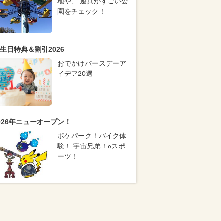
地や、 遊具がすごい公
園をチェック！
生日特典＆割引2026
おでかけバースデーア
イデア20選
026年ニューオープン！
ポケパーク！バイク体
験！ 宇宙兄弟！eスポ
ーツ！