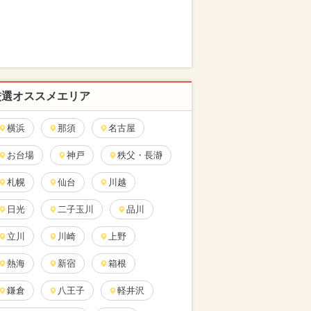
厳選オススメエリア
横浜
那須
名古屋
お台場
神戸
秩父・長瀞
札幌
仙台
川越
日光
二子玉川
品川
立川
川崎
上野
熱海
新宿
箱根
鎌倉
八王子
軽井沢