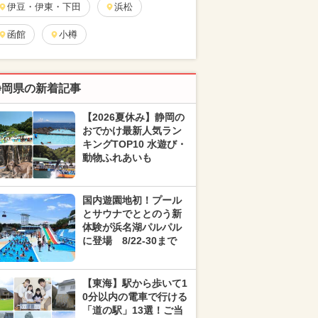
伊豆・伊東・下田
浜松
函館
小樽
静岡県の新着記事
【2026夏休み】静岡の
おでかけ最新人気ラン
キングTOP10 水遊び・
動物ふれあいも
国内遊園地初！プール
とサウナでととのう新
体験が浜名湖パルパル
に登場 8/22-30まで
【東海】駅から歩いて1
0分以内の電車で行ける
「道の駅」13選！ご当