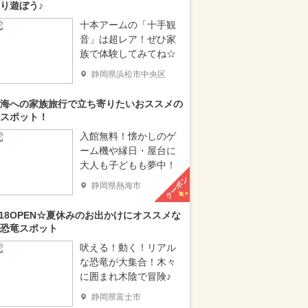
り遊ぼう♪
十本アームの「十手観
音」は超レア！ぜひ家
族で体験してみてね☆
静岡県浜松市中央区
海への家族旅行で立ち寄りたいおススメの
スポット！
入館無料！懐かしのゲ
ーム機や縁日・屋台に
大人も子どもも夢中！
クーポン
静岡県熱海市
/18OPEN☆夏休みのお出かけにオススメな
恐竜スポット
吠える！動く！リアル
な恐竜が大集合！木々
に囲まれ木陰で冒険♪
静岡県富士市