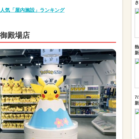
き
人気「屋内施設」ランキング
 御殿場店
熱
新
7
新