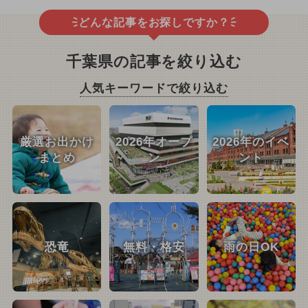
どんな記事をお探しですか？
千葉県の記事を絞り込む
人気キーワードで絞り込む
厳選お出かけ
2026年オープ
2026年のイベ
まとめ
ン
ント
恐竜
無料・格安
雨の日OK