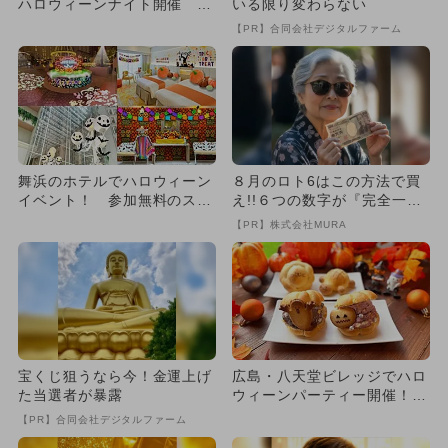
ハロウィーンナイト開催 デ
いる限り変わらない
ィナーブッフェ＆宿泊プラ
【PR】合同会社デジタルファーム
ン...
舞浜のホテルでハロウィーン
８月のロト6はこの方法で買
イベント！ 参加無料のスタ
え!!６つの数字が『完全一
ンプラリー＆フォトスポット
致』する方法
【PR】株式会社MURA
も
宝くじ狙うなら今！金運上げ
広島・八天堂ビレッジでハロ
た当選者が暴露
ウィーンパーティー開催！
限定スイーツ＆仮装パレード
【PR】合同会社デジタルファーム
も