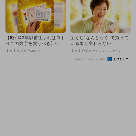
【昭和43年以前生まれはロト
宝くじ“なんとなく”で買って
６この数字を買うべき】6つ
いる限り変わらない
の数字が「完全一致」する
【PR】株式会社MURA
【PR】合同会社デジタルファーム
方...
Recommended by