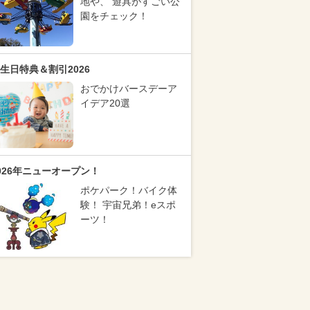
地や、 遊具がすごい公
園をチェック！
生日特典＆割引2026
おでかけバースデーア
イデア20選
026年ニューオープン！
ポケパーク！バイク体
験！ 宇宙兄弟！eスポ
ーツ！