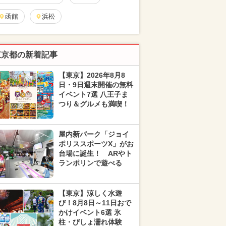
函館
浜松
東京都の新着記事
【東京】2026年8月8
日・9日週末開催の無料
イベント7選 八王子ま
つり＆グルメも満喫！
屋内新パーク「ジョイ
ポリススポーツX」がお
台場に誕生！ ARやト
ランポリンで遊べる
【東京】涼しく水遊
び！8月8日～11日おで
かけイベント6選 氷
柱・びしょ濡れ体験