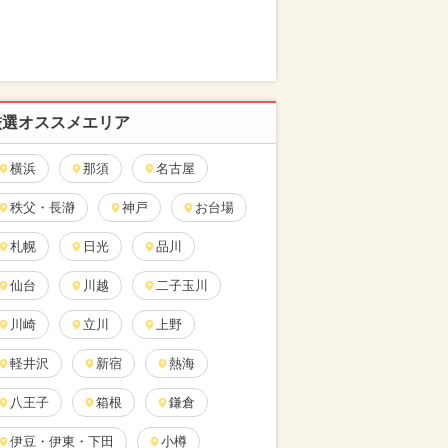
厳選オススメエリア
横浜
那須
名古屋
秩父・長瀞
神戸
お台場
札幌
日光
品川
仙台
川越
二子玉川
川崎
立川
上野
軽井沢
新宿
熱海
八王子
箱根
鎌倉
伊豆・伊東・下田
小樽