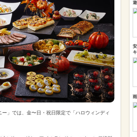
遊
安
キ
雨
ォニー」では、金〜日・祝日限定で「ハロウィンディ