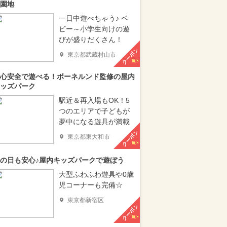
園地
一日中遊べちゃう♪ ベ
ビー～小学生向けの遊
びが盛りだくさん！
クーポン
東京都武蔵村山市
心安全で遊べる！ボーネルンド監修の屋内
ッズパーク
駅近＆再入場もOK！5
つのエリアで子どもが
夢中になる遊具が満載
クーポン
東京都東大和市
の日も安心♪屋内キッズパークで遊ぼう
大型ふわふわ遊具や0歳
児コーナーも完備☆
東京都新宿区
クーポン