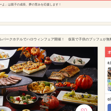
ーよ」は親子の成長、夢の育みを応援します！
ルパークホテルでハロウィンフェア開催！ 仮装で子供のブッフェが無
8
0