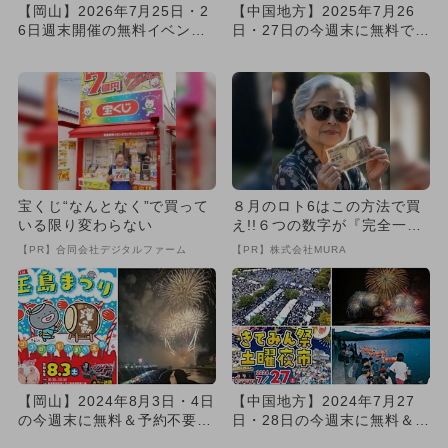
【岡山】2026年7月25日・2
【中国地方】2025年7月26
6日週末開催の無料イベント8
日・27日の今週末に無料で楽
選 倉敷天領夏祭り＆...
しめるイベント17選
宝くじ“なんとなく”で買って
８月のロト6はこの方法で買
いる限り変わらない
え!!６つの数字が『完全一
致』する方法
【PR】合同会社デジタルファーム
【PR】株式会社MURA
【岡山】2024年8月3日・4日
【中国地方】2024年7月27
の今週末に無料＆予約不要で
日・28日の今週末に無料＆予
楽しめるイベント8選
約不要で楽しめるイベン...