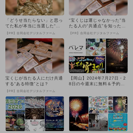
「どうせ当たらない」と思っ
“宝くじは運じゃなかった”当
てた私が本当に当選した“買
たる人の“共通点”を知っただ
い方”がこれ
け
【PR】合同会社デジタルファーム
【PR】合同会社デジタルファーム
宝くじが当たる人にだけ共通
【岡山】2024年7月27日・2
する“ある特徴”とは？
8日の今週末に無料＆予約不
要で楽しめるイベント5...
【PR】合同会社デジタルファーム