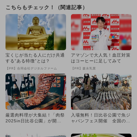
こちらもチェック！（関連記事）
宝くじが当たる人にだけ共通
アマゾンで大人気！血圧対策
する“ある特徴”とは？
はコーヒーに足してみて
【PR】合同会社デジタルファーム
【PR】森永乳業
厳選肉料理が大集結！「肉祭
入場無料！日比谷公園で魚ジ
2025in日比谷公園」が開
ャパンフェス開催 全国の魚
催 入場無料＆ステージイ
介グルメが集結！
ベ...