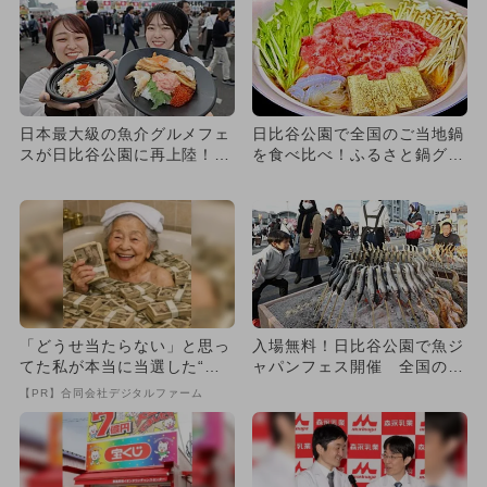
日本最大級の魚介グルメフェ
日比谷公園で全国のご当地鍋
スが日比谷公園に再上陸！
を食べ比べ！ふるさと鍋グラ
日本の魚を親子で堪能しよ
ンプリ2026が1月末開催
う！
「どうせ当たらない」と思っ
入場無料！日比谷公園で魚ジ
てた私が本当に当選した“買
ャパンフェス開催 全国の魚
い方”がこれ
介グルメが集結！
【PR】合同会社デジタルファーム