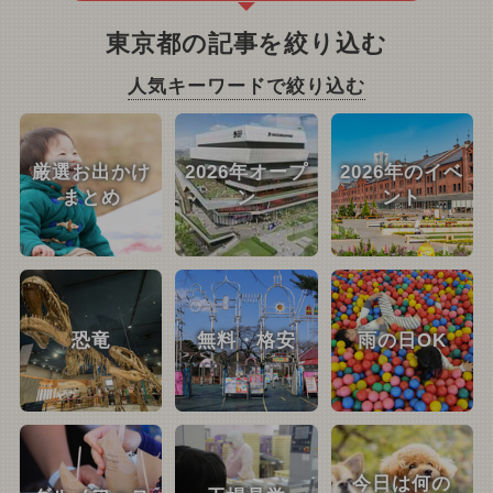
東京都の記事を絞り込む
人気キーワードで絞り込む
厳選お出かけ
2026年オープ
2026年のイベ
まとめ
ン
ント
恐竜
無料・格安
雨の日OK
今日は何の