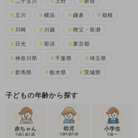
二子玉川
上野
新宿
立川
横浜
鎌倉
箱根
川崎
川越
秩父・長瀞
日光
那須
東京都
神奈川県
千葉県
埼玉県
群馬県
栃木県
茨城県
子どもの年齢から探す
幼児
赤ちゃん
小学生
3歳4歳5歳
0歳1歳2歳
6歳〜