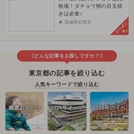
牧場！ダチョウ卵の目玉焼
きは必食♪
茨城県石岡市
クーポン
どんな記事をお探しですか？
東京都の記事を絞り込む
人気キーワードで絞り込む
厳選お出かけ
2026年オープ
2026年のイベ
まとめ
ン
ント