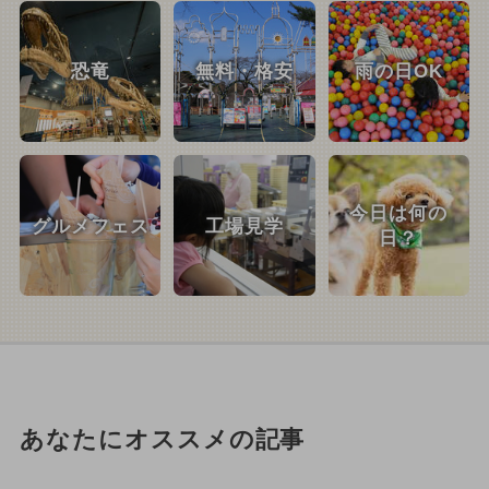
恐竜
無料・格安
雨の日OK
今日は何の
グルメフェス
工場見学
日？
あなたにオススメの記事