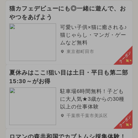
猫カフェデビューにも◎一緒に遊んで、お
やつをあげよう
可愛い子供×猫に癒される♪
猫じゃらし・マンガ・ゲー
ムなど無料
東京都町田市
クーポン
夏休みはここ!狙い目は土日・平日も第二部
15:30～がお得
駐車場6時間無料！子ども
に大人気★3歳からの30種
以上の仕事体験
千葉県千葉市美浜区
クーポン
ロマンの森共和国でカブトムシ採集体験！