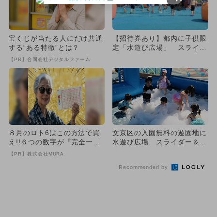
宝くじが当たる人にだけ共通
【招待券あり】都内に子供限
する“ある特徴”とは？
定「水遊び広場」 スライダ
ー＆泡も
【PR】合同会社デジタルファーム
８月のロト6はこの方法で買
文京区の入園無料の遊園地に
え!!６つの数字が『完全一
水遊び広場 スライダー＆泡
致』する方法
プールも
【PR】株式会社MURA
Recommended by