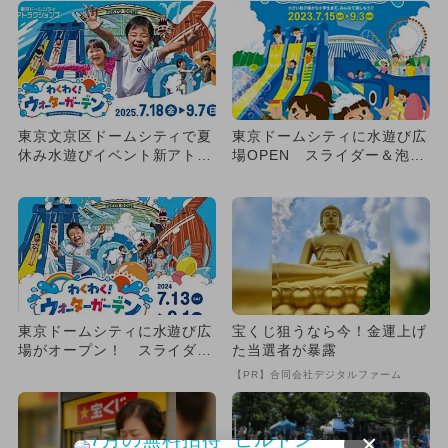
東京文京区ドームシティで夏
東京ドームシティに水遊び広
休み水遊びイベント新アトラ
場OPEN スライダー＆泡バ
クション噴水危機一髪が初登
ズーカーも
場
東京ドームシティに水遊び広
宝くじ狙うなら今！金運上げ
場がオープン！ スライダー
た当選者が暴露
＆泡プール＆よちよちエリア
【PR】合同会社デジタルファーム
も
×