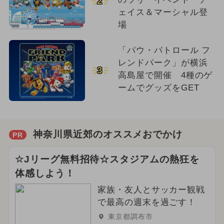
2
ェイス＆マーシャル登
場
「パウ・パトロール フ
レンドパーク」が横浜
3
高島屋で開催 4種のゲ
ームでグッズをGET
神奈川県近郊のオススメおでかけ
PR
☆Jリーグ無料招待☆スタジアムの熱狂を
体感しよう！
家族・友人とサッカー観戦
で最高の週末を過ごす！
東京都調布市