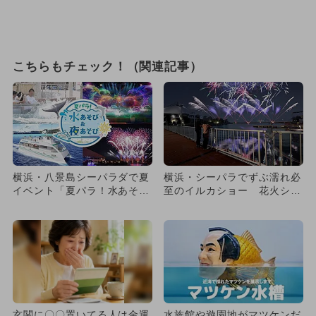
こちらもチェック！（関連記事）
横浜・八景島シーパラダで夏
横浜・シーパラでずぶ濡れ必
イベント「夏パラ！水あそび
至のイルカショー 花火ショ
＆夜あそび」が開催 花火
ーも復活
も！
玄関に〇〇置いてる人は金運
水族館や遊園地がマツケンだ