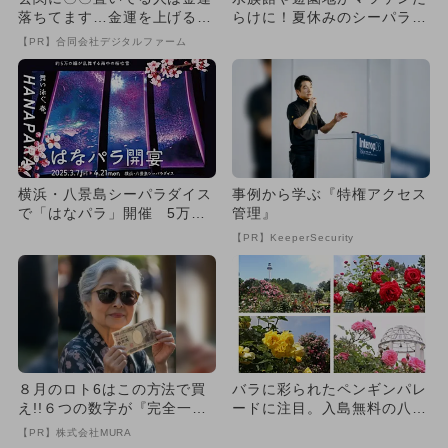
落ちてます…金運を上げる方
らけに！夏休みのシーパラに
法とは
新展示＆新アトラクション登
【PR】合同会社デジタルファーム
場
横浜・八景島シーパラダイス
事例から学ぶ『特権アクセス
で「はなパラ」開催 5万尾
管理』
のイワシが魅せる海中桜が圧
【PR】KeeperSecurity
巻
８月のロト6はこの方法で買
バラに彩られたペンギンパレ
え!!６つの数字が『完全一
ードに注目。入島無料の八景
致』する方法
島シーパラダイスで春の花満
【PR】株式会社MURA
喫