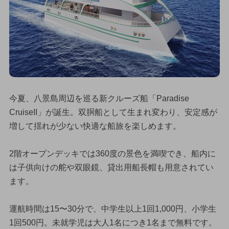
今夏、八景島周辺を巡る新クルーズ船「Paradise
CruiseII」が誕生。双胴船として生まれ変わり、安定感が
増して揺れが少ない快適な船旅を楽しめます。
2階オープンデッキでは360度の景色を満喫でき、船内に
は子供向けの舵や双眼鏡、貸出用船長帽も用意されてい
ます。
運航時間は15〜30分で、中学生以上1回1,000円、小学生
1回500円。未就学児は大人1名につき1名まで無料です。