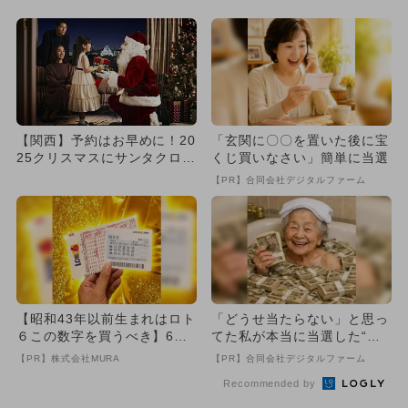
遊び...
【関西】予約はお早めに！20
「玄関に〇〇を置いた後に宝
25クリスマスにサンタクロー
くじ買いなさい」簡単に当選
スに会える宿泊プラン4選
【PR】合同会社デジタルファーム
【昭和43年以前生まれはロト
「どうせ当たらない」と思っ
６この数字を買うべき】6つ
てた私が本当に当選した“買
の数字が「完全一致」する
い方”がこれ
【PR】株式会社MURA
【PR】合同会社デジタルファーム
方...
Recommended by