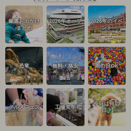
厳選お出かけ
2026年オープ
2026年のイベ
まとめ
ン
ント
恐竜
無料・格安
雨の日OK
今日は何の
グルメフェス
工場見学
日？