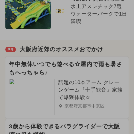
水上アスレチック7選
3
ウォーターパークで1日
満喫
大阪府近郊のオススメおでかけ
PR
年中無休いつでも遊べる☆屋内で雨も暑さ
もへっちゃら♪
話題の10本アーム クレー
ンゲーム『十手観音』家族
で爆獲体験☆
京都府京都市中京区
3歳から体験できるパラグライダーで大阪