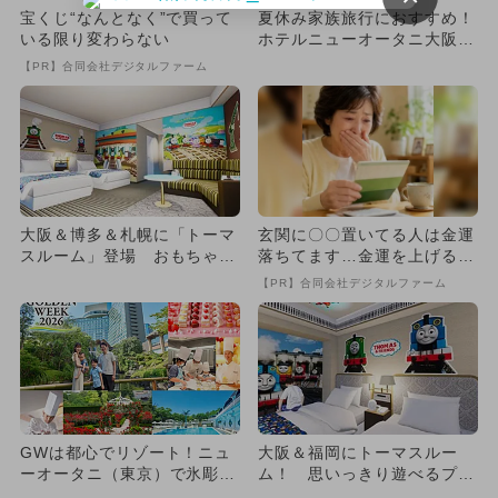
宝くじ“なんとなく”で買って
夏休み家族旅行におすすめ！
いる限り変わらない
ホテルニューオータニ大阪で
添い寝の子供の朝食無料プラ
【PR】合同会社デジタルファーム
ン
大阪＆博多＆札幌に「トーマ
玄関に〇〇置いてる人は金運
スルーム」登場 おもちゃも
落ちてます…金運を上げる方
遊び放題
法とは
【PR】合同会社デジタルファーム
GWは都心でリゾート！ニュ
大阪＆福岡にトーマスルー
ーオータニ（東京）で氷彫
ム！ 思いっきり遊べるプレ
刻・パティシエ体験、プール
イエリアも