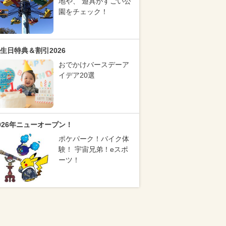
地や、 遊具がすごい公
園をチェック！
生日特典＆割引2026
おでかけバースデーア
イデア20選
026年ニューオープン！
ポケパーク！バイク体
験！ 宇宙兄弟！eスポ
ーツ！