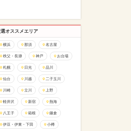
厳選オススメエリア
横浜
那須
名古屋
秩父・長瀞
神戸
お台場
札幌
日光
品川
仙台
川越
二子玉川
川崎
立川
上野
軽井沢
新宿
熱海
八王子
箱根
鎌倉
伊豆・伊東・下田
小樽