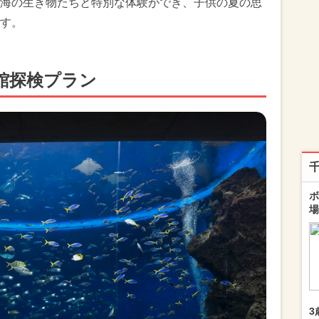
海の生き物たちと特別な体験ができ、子供の夏の思
す。
館探検プラン
ボ
場
3