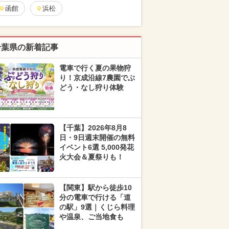
函館
浜松
千葉県の新着記事
電車で行く夏の果物狩
り！京成沿線7農園でぶ
どう・なし狩り体験
【千葉】2026年8月8
日・9日週末開催の無料
イベント6選 5,000発花
火大会＆夏祭りも！
【関東】駅から徒歩10
分の電車で行ける「道
の駅」9選｜くじら料理
や温泉、ご当地食も