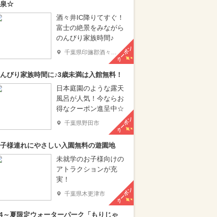
泉☆
酒々井IC降りてすぐ！
富士の絶景をみながら
のんびり家族時間♪
クーポン
千葉県印旛郡酒々井町
んびり家族時間に♪3歳未満は入館無料！
日本庭園のような露天
風呂が人気！今ならお
得なクーポン進呈中☆
クーポン
千葉県野田市
子様連れにやさしい入園無料の遊園地
未就学のお子様向けの
アトラクションが充
実！
クーポン
千葉県木更津市
/4～夏限定ウォーターパーク「もりじゃ