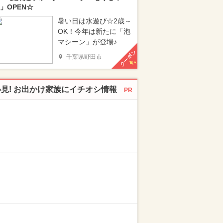
」OPEN☆
暑い日は水遊び☆2歳～
OK！今年は新たに「泡
マシーン」が登場♪
クーポン
千葉県野田市
必見! お出かけ家族にイチオシ情報
PR