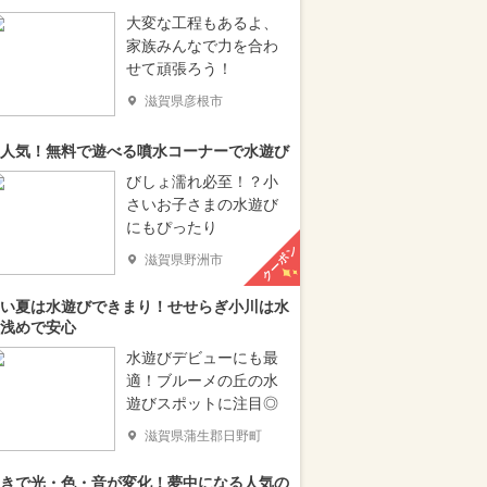
大変な工程もあるよ、
家族みんなで力を合わ
せて頑張ろう！
滋賀県彦根市
人気！無料で遊べる噴水コーナーで水遊び
びしょ濡れ必至！？小
さいお子さまの水遊び
にもぴったり
クーポン
滋賀県野洲市
い夏は水遊びできまり！せせらぎ小川は水
浅めで安心
水遊びデビューにも最
適！ブルーメの丘の水
遊びスポットに注目◎
滋賀県蒲生郡日野町
きで光・色・音が変化！夢中になる人気の