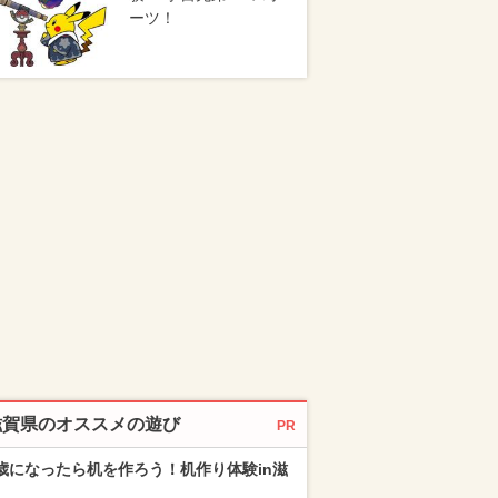
ーツ！
滋賀県のオススメの遊び
PR
歳になったら机を作ろう！机作り体験in滋