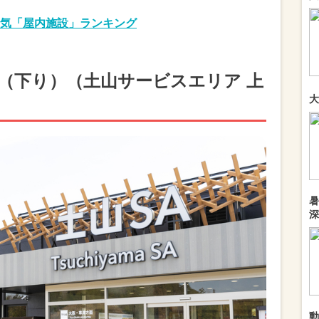
気「屋内施設」ランキング
）（下り）（土山サービスエリア 上
大
暑
深
動