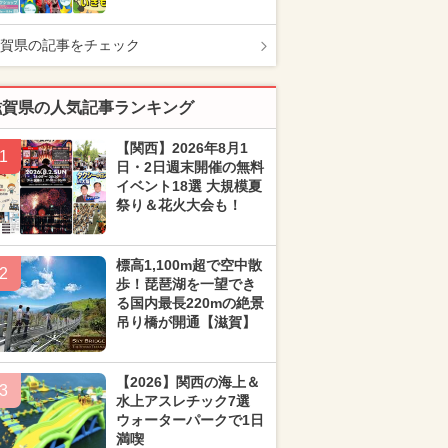
賀県の記事をチェック
滋賀県の人気記事ランキング
【関西】2026年8月1
1
日・2日週末開催の無料
イベント18選 大規模夏
祭り＆花火大会も！
標高1,100m超で空中散
2
歩！琵琶湖を一望でき
る国内最長220mの絶景
吊り橋が開通【滋賀】
【2026】関西の海上＆
3
水上アスレチック7選
ウォーターパークで1日
満喫