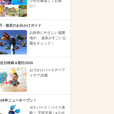
け先を厳選してお届
け！
円・格安のお出かけガイド
お財布にやさしい遊園
地や、 遊具がすごい公
園をチェック！
生日特典＆割引2026
おでかけバースデーア
イデア20選
026年ニューオープン！
ポケパーク！バイク体
験！ 宇宙兄弟！eスポ