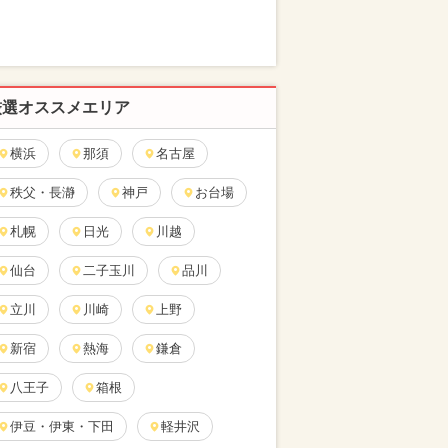
厳選オススメエリア
横浜
那須
名古屋
秩父・長瀞
神戸
お台場
札幌
日光
川越
仙台
二子玉川
品川
立川
川崎
上野
新宿
熱海
鎌倉
八王子
箱根
伊豆・伊東・下田
軽井沢