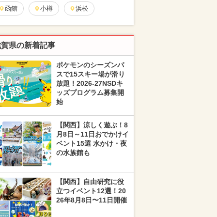
函館
小樽
浜松
滋賀県の新着記事
ポケモンのシーズンパ
スで15スキー場が滑り
放題！2026-27NSDキ
ッズプログラム募集開
始
【関西】涼しく遊ぶ！8
月8日～11日おでかけイ
ベント15選 水かけ・夜
の水族館も
【関西】自由研究に役
立つイベント12選！20
26年8月8日〜11日開催