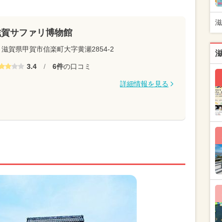
滋
滋賀サファリ博物館
滋賀県甲賀市信楽町大字黄瀬2854-2
3.4
/
6件
の口コミ
詳細情報を見る