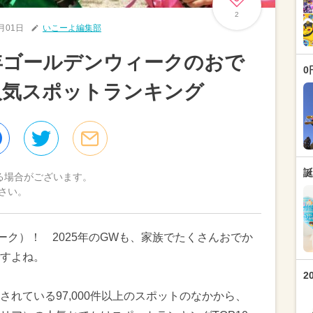
2
5月01日
いこーよ編集部
5年ゴールデンウィークのおで
0
人気スポットランキング
誕
る場合がございます。
さい。
ーク）！ 2025年のGWも、家族でたくさんおでか
すよね。
2
れている97,000件以上のスポットのなかから、