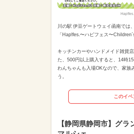
Hap!fe
川の駅 伊豆ゲートウェイ函南では、
「Hap!fes.〜ハピフェス〜Childr
キッチンカーやハンドメイド雑貨店
た、500円以上購入すると、14
わんちゃんも入場OKなので、家族
う。
このイベ
【静岡県静岡市】グラ
マルシェ