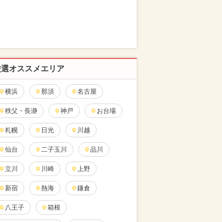
厳選オススメエリア
横浜
那須
名古屋
秩父・長瀞
神戸
お台場
札幌
日光
川越
仙台
二子玉川
品川
立川
川崎
上野
新宿
熱海
鎌倉
八王子
箱根