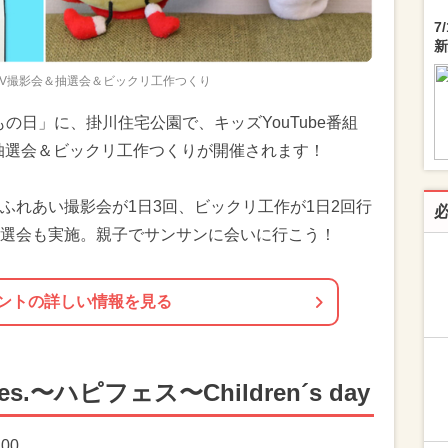
7
新
TV撮影会＆抽選会＆ビックリ工作つくり
もの日」に、掛川住宅公園で、キッズYouTube番組
抽選会＆ビックリ工作つくりが開催されます！
ふれあい撮影会が1日3回、ビックリ工作が1日2回行
選会も実施。親子でサンサンに会いに行こう！
ントの詳しい情報を見る
.〜ハピフェス〜Children´s day
:00