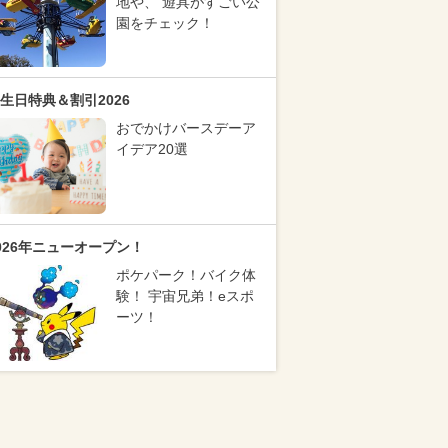
地や、 遊具がすごい公
園をチェック！
生日特典＆割引2026
おでかけバースデーア
イデア20選
026年ニューオープン！
ポケパーク！バイク体
験！ 宇宙兄弟！eスポ
ーツ！