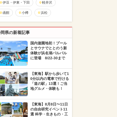
伊豆・伊東・下田
軽井沢
函館
小樽
浜松
静岡県の新着記事
国内遊園地初！プール
とサウナでととのう新
体験が浜名湖パルパル
に登場 8/22-30まで
【東海】駅から歩いて1
0分以内の電車で行ける
「道の駅」13選！ご当
地グルメ・体験も！
【東海】8月8日〜11日
の自由研究イベント11
選 科学・生きもの・工