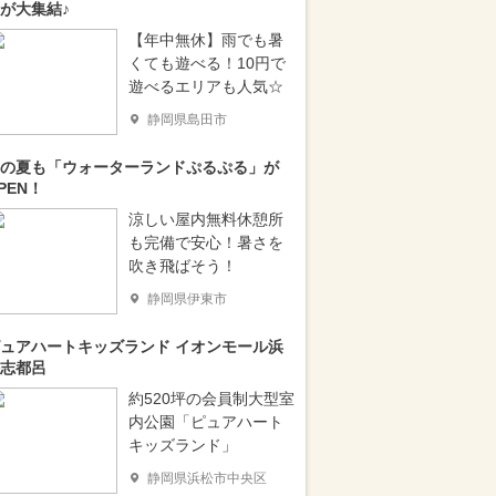
が大集結♪
【年中無休】雨でも暑
くても遊べる！10円で
遊べるエリアも人気☆
静岡県島田市
の夏も「ウォーターランドぷるぷる」が
PEN！
涼しい屋内無料休憩所
も完備で安心！暑さを
吹き飛ばそう！
静岡県伊東市
ュアハートキッズランド イオンモール浜
志都呂
約520坪の会員制大型室
内公園「ピュアハート
キッズランド」
静岡県浜松市中央区