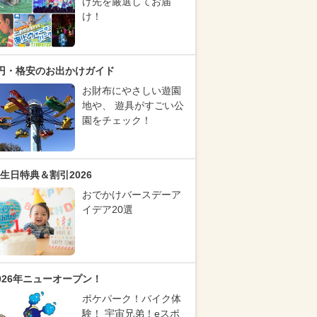
け先を厳選してお届
け！
円・格安のお出かけガイド
お財布にやさしい遊園
地や、 遊具がすごい公
園をチェック！
生日特典＆割引2026
おでかけバースデーア
イデア20選
026年ニューオープン！
ポケパーク！バイク体
験！ 宇宙兄弟！eスポ