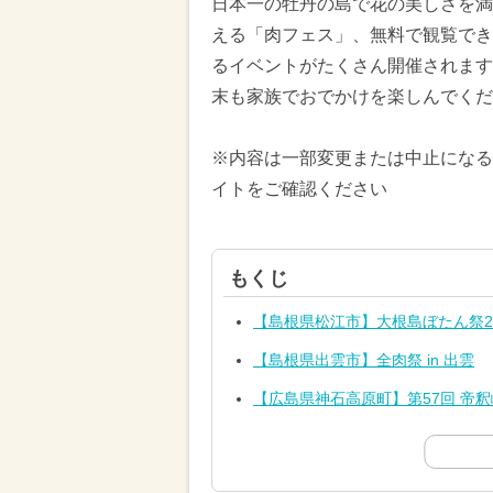
日本一の牡丹の島で花の美しさを満
える「肉フェス」、無料で観覧でき
るイベントがたくさん開催されますの
末も家族でおでかけを楽しんでくだ
※内容は一部変更または中止になる
イトをご確認ください
もくじ
【島根県松江市】大根島ぼたん祭20
【島根県出雲市】全肉祭 in 出雲
【広島県神石高原町】第57回 帝