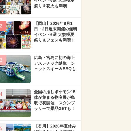
イベント6選 大規模夏
祭り＆花火も満喫
【岡山】2026年8月1
2
日・2日週末開催の無料
イベント6選 大規模夏
祭り＆フェスも満喫！
広島・宮島に初の海上
3
アスレチック誕生 ジ
ェットスキー＆BBQも
全国の推しポケモン15
4
体が集まる物産展が鳥
取で初開催 スタンプ
ラリーで景品GETも！
【香川】2026年夏休み
5