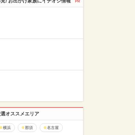
必見! お出かけ家族にイチオシ情報
PR
厳選オススメエリア
横浜
那須
名古屋