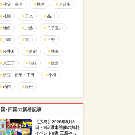
秩父・長瀞
神戸
お台場
札幌
日光
品川
仙台
川越
二子玉川
川崎
立川
上野
軽井沢
新宿
熱海
八王子
箱根
鎌倉
伊豆・伊東・下田
小樽
函館
浜松
中国･四国の新着記事
【広島】2026年8月8
日・9日週末開催の無料
イベント6選 三原やっ