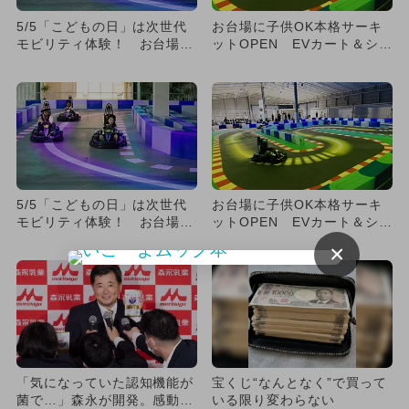
5/5「こどもの日」は次世代
お台場に子供OK本格サーキ
モビリティ体験！ お台場の
ットOPEN EVカート＆シミ
新施設でキッズEVカート
ュレーターも
が...
5/5「こどもの日」は次世代
お台場に子供OK本格サーキ
モビリティ体験！ お台場の
ットOPEN EVカート＆シミ
新施設でキッズEVカート
ュレーターも
×
が...
「気になっていた認知機能が
宝くじ“なんとなく”で買って
菌で…」森永が開発。感動の
いる限り変わらない