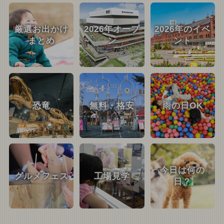
厳選お出かけ
2026年オープ
2026年のイベ
まとめ
ン
ント
恐竜
無料・格安
雨の日OK
今日は何の
グルメフェス
工場見学
日？