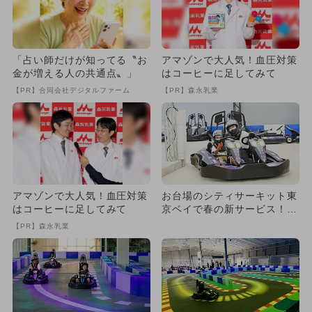
「占い師だけが知ってる〝お
アマゾンで大人気！血圧対策
金が増える人の共通点〟」
はコーヒーに足してみて
【PR】合同会社デジタルファーム
【PR】森永乳業
アマゾンで大人気！血圧対策
お台場のシティサーキット東
はコーヒーに足してみて
京ベイで春の新サービス！
EVカート乗り放題や学割が
【PR】森永乳業
登...