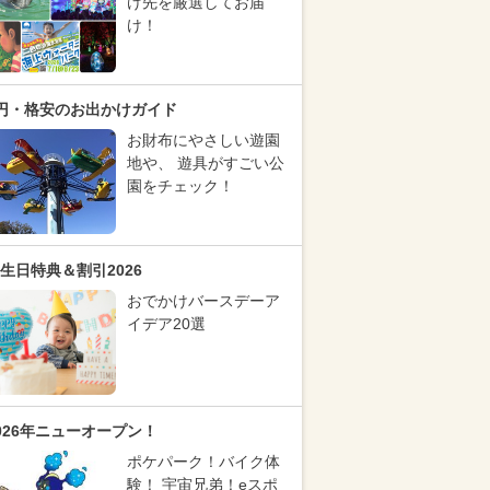
け先を厳選してお届
け！
円・格安のお出かけガイド
お財布にやさしい遊園
地や、 遊具がすごい公
園をチェック！
生日特典＆割引2026
おでかけバースデーア
イデア20選
026年ニューオープン！
ポケパーク！バイク体
験！ 宇宙兄弟！eスポ