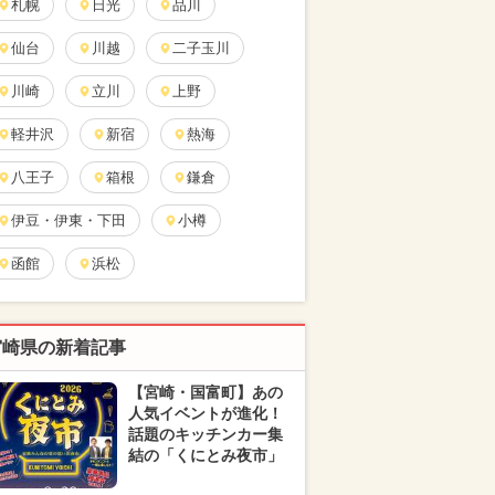
札幌
日光
品川
仙台
川越
二子玉川
川崎
立川
上野
軽井沢
新宿
熱海
八王子
箱根
鎌倉
伊豆・伊東・下田
小樽
函館
浜松
宮崎県の新着記事
【宮崎・国富町】あの
人気イベントが進化！
話題のキッチンカー集
結の「くにとみ夜市」