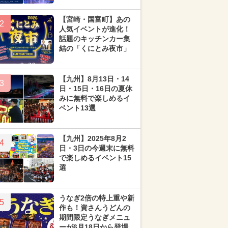
【宮崎・国富町】あの
2
人気イベントが進化！
話題のキッチンカー集
結の「くにとみ夜市」
【九州】8月13日・14
3
日・15日・16日の夏休
みに無料で楽しめるイ
ベント13選
【九州】2025年8月2
4
日・3日の今週末に無料
で楽しめるイベント15
選
うなぎ2倍の特上重や新
5
作も！資さんうどんの
期間限定うなぎメニュ
ーが6月18日から登場