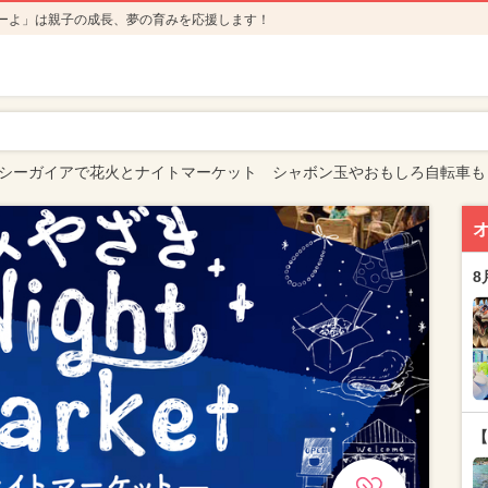
ーよ」は親子の成長、夢の育みを応援します！
崎シーガイアで花火とナイトマーケット シャボン玉やおもしろ自転車も
8
【