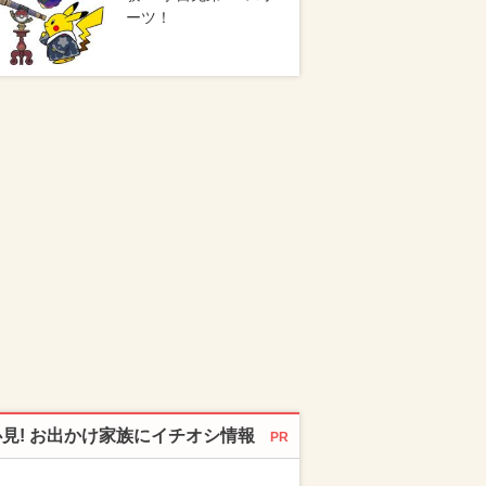
ーツ！
必見! お出かけ家族にイチオシ情報
PR