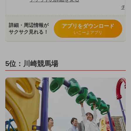
チケ
詳細・周辺情報が
アプリをダウンロード
サクサク見れる！
いこーよアプリ
5位：川崎競馬場