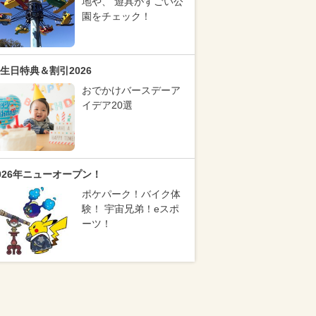
地や、 遊具がすごい公
園をチェック！
生日特典＆割引2026
おでかけバースデーア
イデア20選
026年ニューオープン！
ポケパーク！バイク体
験！ 宇宙兄弟！eスポ
ーツ！