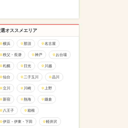
厳選オススメエリア
横浜
那須
名古屋
秩父・長瀞
神戸
お台場
札幌
日光
川越
仙台
二子玉川
品川
立川
川崎
上野
新宿
熱海
鎌倉
八王子
箱根
伊豆・伊東・下田
軽井沢