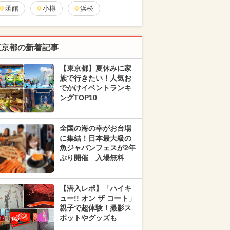
函館
小樽
浜松
東京都の新着記事
【東京都】夏休みに家
族で行きたい！人気お
でかけイベントランキ
ングTOP10
全国の海の幸がお台場
に集結！日本最大級の
魚ジャパンフェスが2年
ぶり開催 入場無料
【潜入レポ】「ハイキ
ュー!! オン ザ コート」
親子で超体験！撮影ス
ポットやグッズも