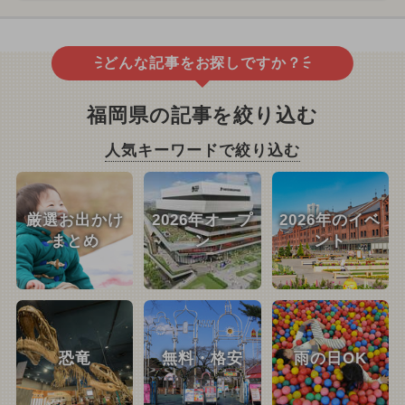
どんな記事をお探しですか？
福岡県の記事を絞り込む
人気キーワードで絞り込む
厳選お出かけ
2026年オープ
2026年のイベ
まとめ
ン
ント
恐竜
無料・格安
雨の日OK