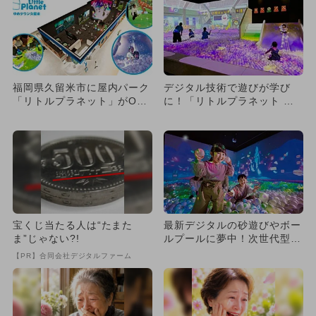
福岡県久留米市に屋内パーク
デジタル技術で遊びが学び
「リトルプラネット」がOPE
に！「リトルプラネット ゆ
N！ デジタル遊びが楽し
めタウン光の森」が新オープ
め...
ン！
宝くじ当たる人は“たまた
最新デジタルの砂遊びやボー
ま”じゃない?!
ルプールに夢中！次世代型パ
ークが熊本に2026年4月誕...
【PR】合同会社デジタルファーム