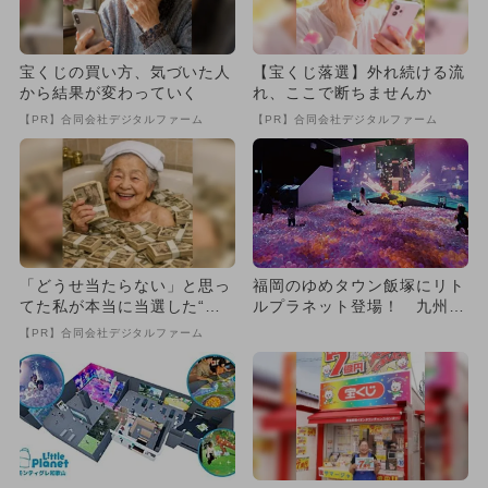
宝くじの買い方、気づいた人
【宝くじ落選】外れ続ける流
から結果が変わっていく
れ、ここで断ちませんか
【PR】合同会社デジタルファーム
【PR】合同会社デジタルファーム
「どうせ当たらない」と思っ
福岡のゆめタウン飯塚にリト
てた私が本当に当選した“買
ルプラネット登場！ 九州初
い方”がこれ
の遊具も
【PR】合同会社デジタルファーム