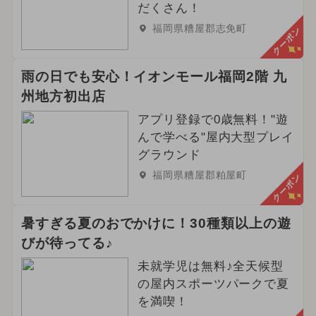
だくさん！
福岡県糟屋郡志免町
クーポン
雨の日でも安心！イオンモール福岡2階 九
州地方初出店
アプリ登録で0歳無料！"遊
んで学べる"屋内大型プレイ
グラウンド
福岡県糟屋郡粕屋町
クーポン
暑すぎる夏のおでかけに！30種類以上の遊
びが待ってる♪
未就学児は無料♪全天候型
の屋内スポーツパークで夏
を満喫！