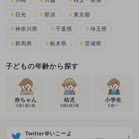
川崎
川越
秩父・長瀞
日光
那須
東京都
神奈川県
千葉県
埼玉県
群馬県
栃木県
茨城県
子どもの年齢から探す
幼児
赤ちゃん
小学生
3歳4歳5歳
0歳1歳2歳
6歳〜
Twitter＠いこーよ