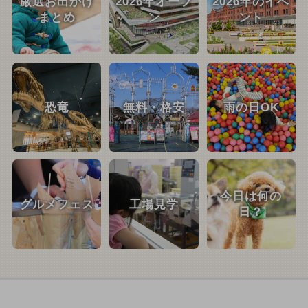
厳選お出かけ
2026年オープ
2026年のイベ
まとめ
ン
ント
恐竜
無料・格安
雨の日OK
今日は何の
グルメフェス
工場見学
日？