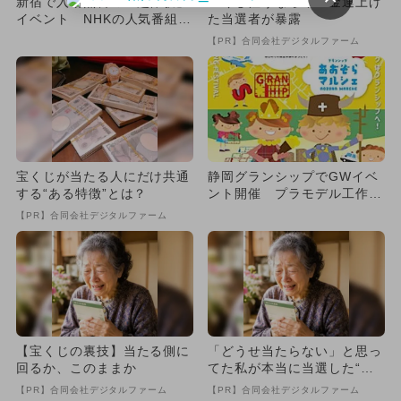
新宿で入場無料の「超体験」
宝くじ狙うなら今！金運上げ
イベント NHKの人気番組が
た当選者が暴露
勢ぞろい
【PR】合同会社デジタルファーム
宝くじが当たる人にだけ共通
静岡グランシップでGWイベ
する“ある特徴”とは？
ント開催 プラモデル工作＆
音楽ステージ＆青空マルシェ
【PR】合同会社デジタルファーム
も...
【宝くじの裏技】当たる側に
「どうせ当たらない」と思っ
回るか、このままか
てた私が本当に当選した“買
い方”がこれ
【PR】合同会社デジタルファーム
【PR】合同会社デジタルファーム