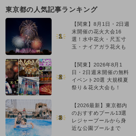
東京都の人気記事ランキング
【関東】8月1日・2日週
末開催の花火大会16
1
選！水中花火・尺五寸
玉・ナイアガラ花火も
【関東】2026年8月1
日・2日週末開催の無料
2
イベント20選 大規模夏
祭り＆花火大会も！
【2026最新】東京都内
のおすすめプール13選
3
レジャープールから身
近な公園プールまで