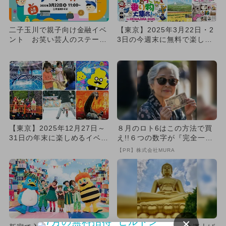
二子玉川で親子向け金融イベ
【東京】2025年3月22日・2
ント お笑い芸人のステージ
3日の今週末に無料で楽しめ
やうんこ先生の体験コーナー
るイベント15選
も
【東京】2025年12月27日～
８月のロト6はこの方法で買
31日の年末に楽しめるイベン
え!!６つの数字が『完全一
ト13選 無料イベン...
致』する方法
【PR】株式会社MURA
×