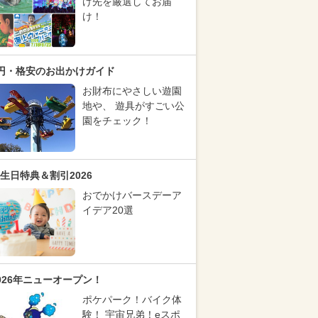
け先を厳選してお届
け！
円・格安のお出かけガイド
お財布にやさしい遊園
地や、 遊具がすごい公
園をチェック！
生日特典＆割引2026
おでかけバースデーア
イデア20選
026年ニューオープン！
ポケパーク！バイク体
験！ 宇宙兄弟！eスポ