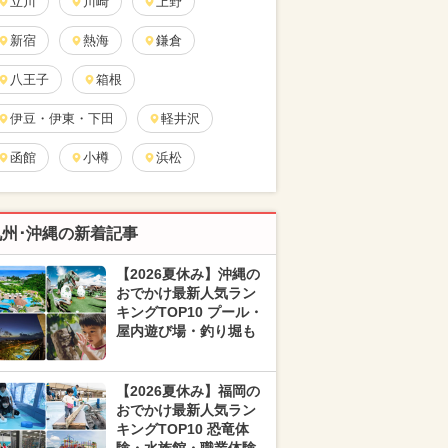
立川
川崎
上野
新宿
熱海
鎌倉
八王子
箱根
伊豆・伊東・下田
軽井沢
函館
小樽
浜松
九州･沖縄の新着記事
【2026夏休み】沖縄の
おでかけ最新人気ラン
キングTOP10 プール・
屋内遊び場・釣り堀も
【2026夏休み】福岡の
おでかけ最新人気ラン
キングTOP10 恐竜体