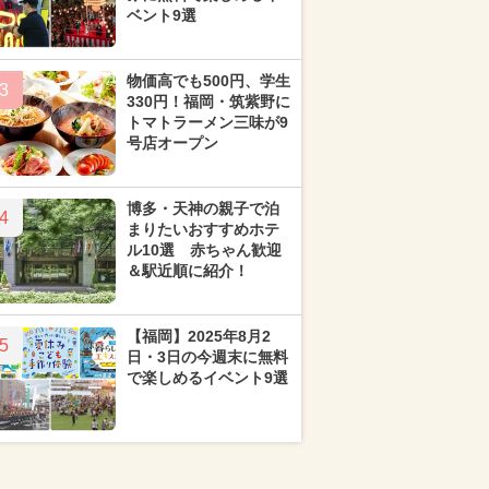
ベント9選
物価高でも500円、学生
3
330円！福岡・筑紫野に
トマトラーメン三味が9
号店オープン
博多・天神の親子で泊
4
まりたいおすすめホテ
ル10選 赤ちゃん歓迎
＆駅近順に紹介！
【福岡】2025年8月2
5
日・3日の今週末に無料
で楽しめるイベント9選