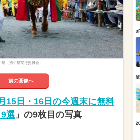
0
午祭（初午祭実行委員会）
誕
前の画像へ
2月15日・16日の今週末に無料
9選
」の9枚目の写真
2