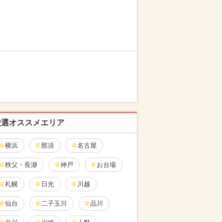
厳選オススメエリア
横浜
那須
名古屋
秩父・長瀞
神戸
お台場
札幌
日光
川越
仙台
二子玉川
品川