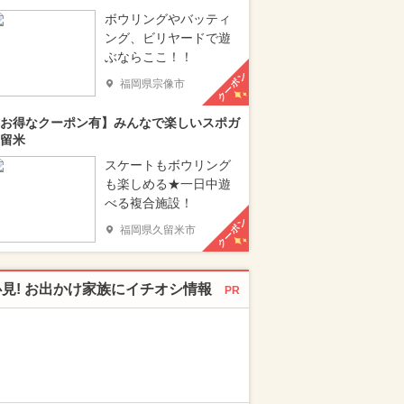
ボウリングやバッティ
ング、ビリヤードで遊
ぶならここ！！
クーポン
福岡県宗像市
お得なクーポン有】みんなで楽しいスポガ
留米
スケートもボウリング
も楽しめる★一日中遊
べる複合施設！
クーポン
福岡県久留米市
必見! お出かけ家族にイチオシ情報
PR