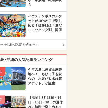
験・水族館・職業体験
も
ハウステンボスのチケ
ットが10%オフで楽し
める！猛暑日は「夏だ
ってワクワク割」開催
州･沖縄の記事をチェック
九州･沖縄の人気記事ランキング
今年の夏は佐賀玉屋跡
1
地へ！ ちびっ子も安
心の「水遊び＆水族館
スポット」が誕生
【福岡】8月13日・14
2
日・15日・16日の夏休
みに無料で楽しめるイ