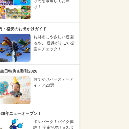
け先を厳選してお届
け！
円・格安のお出かけガイド
お財布にやさしい遊園
地や、 遊具がすごい公
園をチェック！
生日特典＆割引2026
おでかけバースデーア
イデア20選
026年ニューオープン！
ポケパーク！バイク体
験！ 宇宙兄弟！eスポ