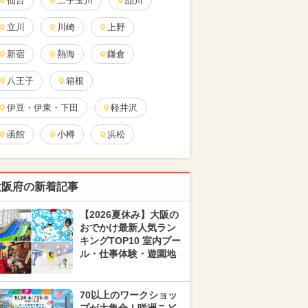
仙台
二子玉川
品川
立川
川崎
上野
新宿
熱海
鎌倉
八王子
箱根
伊豆・伊東・下田
軽井沢
函館
小樽
浜松
大阪府の新着記事
【2026夏休み】大阪の
おでかけ最新人気ラン
キングTOP10 室内プー
ル・仕事体験・遊園地
70以上のワークショッ