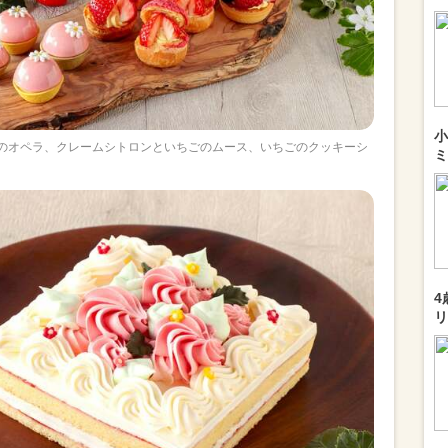
小
のオペラ、クレームシトロンといちごのムース、いちごのクッキーシ
ミ
4
リ