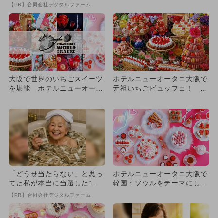
のスイーツ×あまおうがコラ
【PR】合同会社デジタルファーム
ボ
大阪で世界のいちごスイーツ
ホテルニューオータニ大阪で
を堪能 ホテルニューオータ
元祖いちごビュッフェ！ 予
ニのあまおうビュッフェが延
約受付中
長
「どうせ当たらない」と思っ
ホテルニューオータニ大阪で
てた私が本当に当選した“買
韓国・ソウルをテーマにした
い方”がこれ
いちごスイーツビュッフェ開
【PR】合同会社デジタルファーム
催