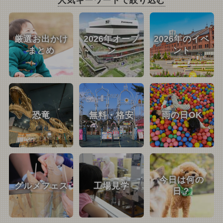
人気キーワードで絞り込む
厳選お出かけ
2026年オープ
2026年のイベ
まとめ
ン
ント
恐竜
無料・格安
雨の日OK
今日は何の
グルメフェス
工場見学
日？