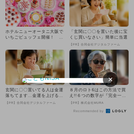
ホテルニューオータニ大阪で
「玄関に〇〇を置いた後に宝
いちごビュッフェ開催！ 親
くじ買いなさい」簡単に当選
子で贅沢スイーツ食べ放題
【PR】合同会社デジタルファーム
×
玄関に〇〇置いてる人は金運
８月のロト6はこの方法で買
落ちてます…金運を上げる方
え!!６つの数字が『完全一
法とは
致』する方法
【PR】合同会社デジタルファーム
【PR】株式会社MURA
Recommended by