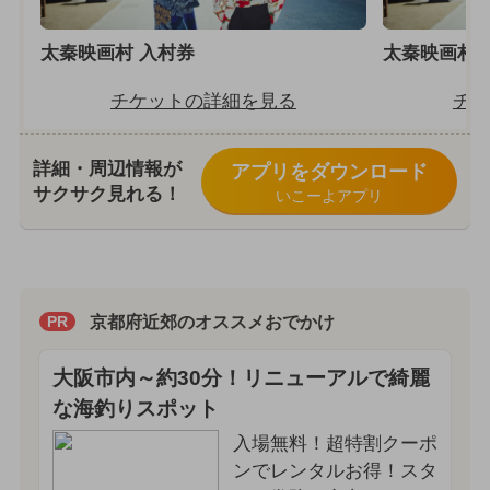
太秦映画村 入村券
太秦映画村 
チケットの詳細を見る
チケ
詳細・周辺情報が
アプリをダウンロード
サクサク見れる！
いこーよアプリ
京都府近郊のオススメおでかけ
PR
大阪市内～約30分！リニューアルで綺麗
な海釣りスポット
入場無料！超特割クーポ
ンでレンタルお得！スタ