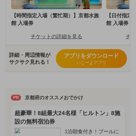
【時間指定入場（繁忙期）】京都水族
【日付指定
館 入場券
館 入場券
チケットの詳細を見る
チケ
詳細・周辺情報が
アプリをダウンロード
サクサク見れる！
いこーよアプリ
京都府のオススメおでかけ
PR
超豪華！8組最大24名様「ヒルトン」8施
設の無料宿泊券
1泊朝食付き！プールに