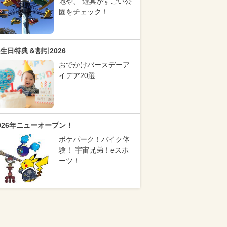
地や、 遊具がすごい公
園をチェック！
生日特典＆割引2026
おでかけバースデーア
イデア20選
026年ニューオープン！
ポケパーク！バイク体
験！ 宇宙兄弟！eスポ
ーツ！