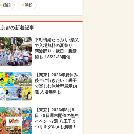
函館
浜松
東京都の新着記事
下町情緒たっぷり♪柴又
で入場無料の夏祭り
阿波踊り・縁日、腹話
術も！8/22-23開催
【関東】2026年夏休み
後半に行きたい！親子
で楽しむ体験型展示14
選 入場無料も
【東京】2026年8月8
日・9日週末開催の無料
イベント7選 八王子ま
つり＆グルメも満喫！