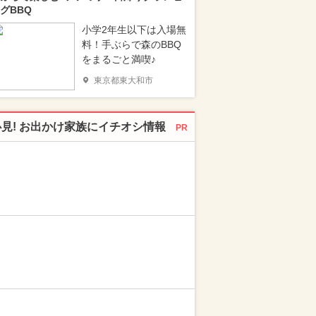
グBBQ
小学2年生以下は入場無
料！手ぶらで森のBBQ
をまるごと満喫♪
東京都東大和市
必見! お出かけ家族にイチオシ情報
PR