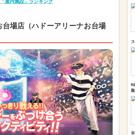
「屋内施設」ランキング
NA お台場店（ハドーアリーナお台場
ス
N
集
手