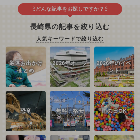
どんな記事をお探しですか？
長崎県の記事を絞り込む
人気キーワードで絞り込む
厳選お出かけ
2026年オープ
2026年のイベ
まとめ
ン
ント
恐竜
無料・格安
雨の日OK