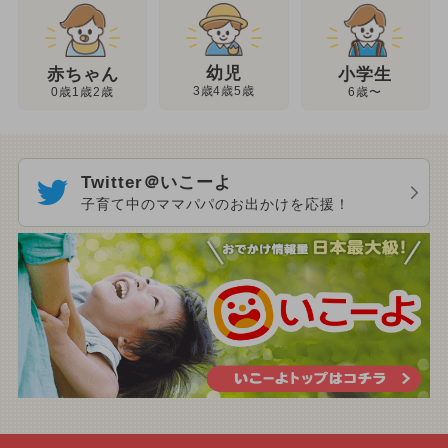
幼児
赤ちゃん
小学生
3歳4歳5歳
0歳1歳2歳
6歳〜
Twitter＠いこーよ
子育て中のママパパのお出かけを応援！