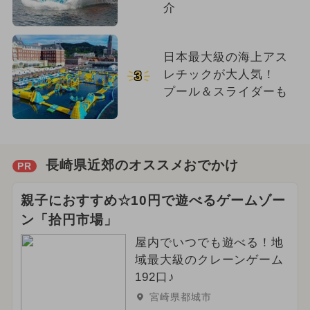
介
日本最大級の海上アス
レチックが大人気！
3
プール＆スライダーも
長崎県近郊のオススメおでかけ
PR
親子におすすめ☆10円で遊べるゲームゾー
ン「拾円市場」
屋内でいつでも遊べる！地
域最大級のクレーンゲーム
192口♪
宮崎県都城市