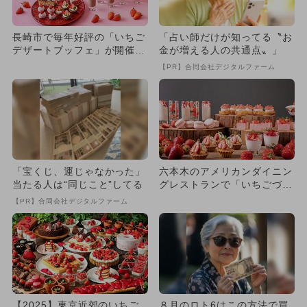
長崎市で毎年好評の「いちご
「占い師だけが知ってる〝お
デザートブッフェ」が開催！
金が増える人の共通点〟」
フレッシュいちごも食べ放
【PR】合同会社デジタルファーム
題
「宝くじ、運じゃなかった」
六本木のアメリカンダイニン
当たる人は“同じこと”してる
グレストランで「いちごづく
しのデザートブッフェ」開催
【PR】合同会社デジタルファーム
【2025】東京近郊のいちご
８月のロト6はこの方法で買