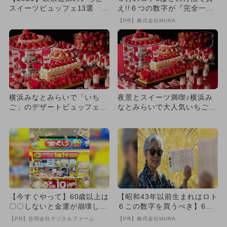
スイーツビュッフェ13選 3
え!!６つの数字が『完全一
歳以下無料＆時間制限なし...
致』する方法
【PR】株式会社MURA
横浜みなとみらいで「いち
夜景とスイーツ満喫♪横浜み
ご」のデザートビュッフェ
なとみらいで大人気いちごブ
毎年大人気
ッフェ開催 親子で楽しめ
る！
【今すぐやって】60歳以上は
【昭和43年以前生まれはロト
〇〇しないと金運が崩壊しま
６この数字を買うべき】6つ
す
の数字が「完全一致」する
【PR】合同会社デジタルファーム
【PR】株式会社MURA
方...