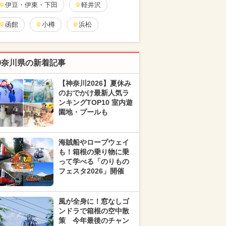
伊豆・伊東・下田
軽井沢
函館
小樽
浜松
神奈川県の新着記事
【神奈川2026】夏休み
のおでかけ最新人気ラ
ンキングTOP10 室内遊
園地・プールも
海賊船やロープウェイ
も！箱根の乗り物に乗
って学べる「のりもの
フェスタ2026」開催
風が全身に！窓なしゴ
ンドラで箱根の空中散
策 今年最後のチャン