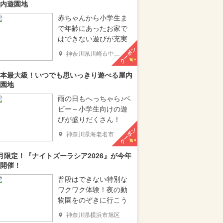
内遊園地
赤ちゃんから小学生ま
で年齢にあったお家で
はできない遊びが充実
クーポン
神奈川県川崎市中原区
本最大級！いつでも思いっきり遊べる屋内
園地
雨の日もへっちゃら♪ベ
ビー～小学生向けの遊
びが盛りだくさん！
クーポン
神奈川県海老名市
月限定！『ナイトズーラシア2026』が今年
開催！
普段はできない特別な
ワクワク体験！夜の動
物園をのぞきに行こう
神奈川県横浜市旭区