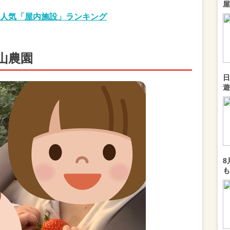
屋
人気「屋内施設」ランキング
山農園
日
遊
8
も