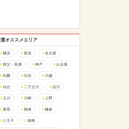
厳選オススメエリア
横浜
那須
名古屋
秩父・長瀞
神戸
お台場
札幌
日光
川越
仙台
二子玉川
品川
立川
川崎
上野
新宿
熱海
鎌倉
八王子
箱根