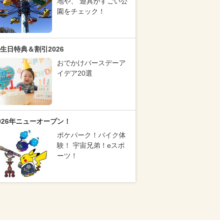
地や、 遊具がすごい公
園をチェック！
生日特典＆割引2026
おでかけバースデーア
イデア20選
026年ニューオープン！
ポケパーク！バイク体
験！ 宇宙兄弟！eスポ
ーツ！