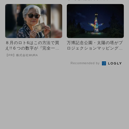
める
８月のロト6はこの方法で買
万博記念公園・太陽の塔がプ
え!!６つの数字が『完全一
ロジェクションマッピングで
致』する方法
光り輝く 15日間限定イベ
【PR】株式会社MURA
ン...
Recommended by