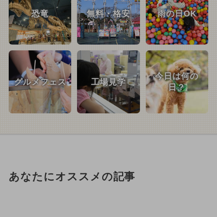
恐竜
無料・格安
雨の日OK
今日は何の
グルメフェス
工場見学
日？
あなたにオススメの記事