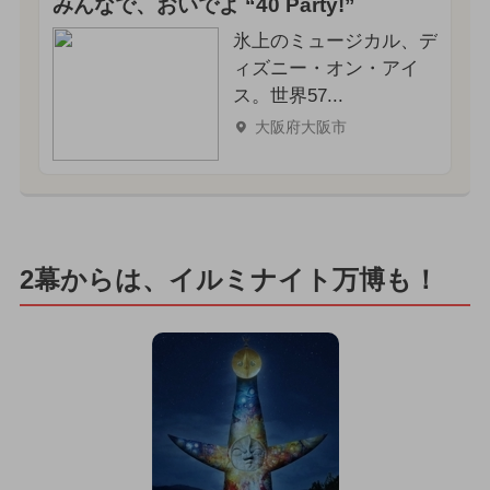
みんなで、おいでよ “40 Party!”
氷上のミュージカル、デ
ィズニー・オン・アイ
ス。世界57...
大阪府大阪市
2幕からは、イルミナイト万博も！