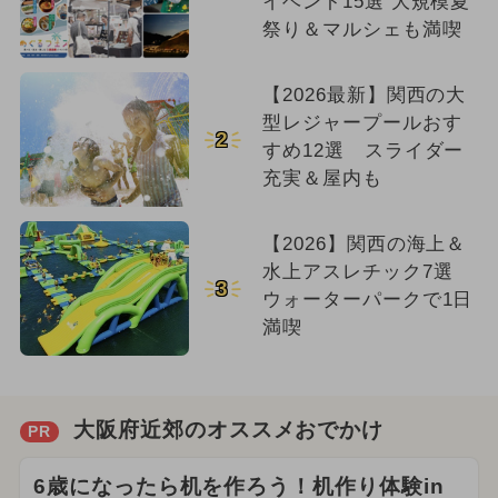
イベント15選 大規模夏
祭り＆マルシェも満喫
【2026最新】関西の大
型レジャープールおす
2
すめ12選 スライダー
充実＆屋内も
【2026】関西の海上＆
水上アスレチック7選
3
ウォーターパークで1日
満喫
大阪府近郊のオススメおでかけ
PR
6歳になったら机を作ろう！机作り体験in