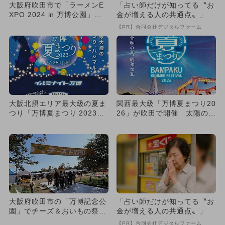
大阪府吹田市で「ラーメンE
「占い師だけが知ってる〝お
XPO 2024 in 万博公園」が
金が増える人の共通点〟」
開催 ギョーザ＆イ...
【PR】合同会社デジタルファーム
大阪北摂エリア最大級の夏ま
関西最大級「万博夏まつり20
つり「万博夏まつり 2023」
26」が吹田で開催 太陽の塔
イルミ＆フードフェスも
が幻想的にライトアップ！
大阪府吹田市の「万博記念公
「占い師だけが知ってる〝お
園」でチーズ＆おいもの祭
金が増える人の共通点〟」
典！ ピクニック感覚で楽し
【PR】合同会社デジタルファーム