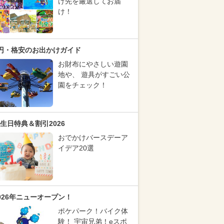
け先を厳選してお届
け！
円・格安のお出かけガイド
お財布にやさしい遊園
地や、 遊具がすごい公
園をチェック！
生日特典＆割引2026
おでかけバースデーア
イデア20選
026年ニューオープン！
ポケパーク！バイク体
験！ 宇宙兄弟！eスポ