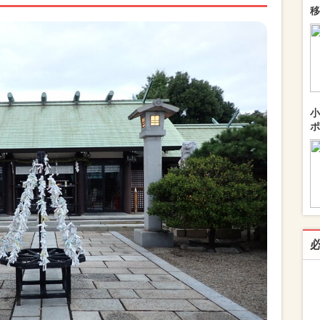
移
小
ポ