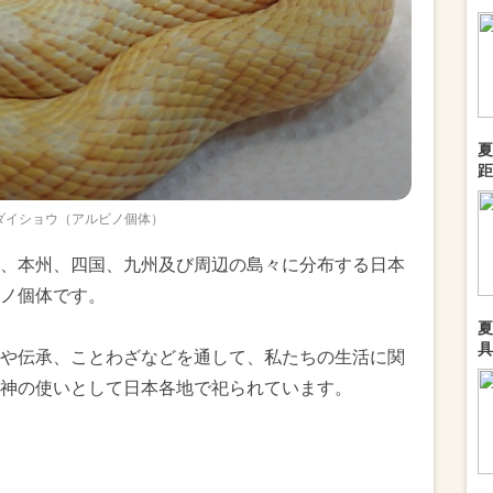
夏
距
ダイショウ（アルビノ個体）
、本州、四国、九州及び周辺の島々に分布する日本
ノ個体です。
夏
具
や伝承、ことわざなどを通して、私たちの生活に関
神の使いとして日本各地で祀られています。