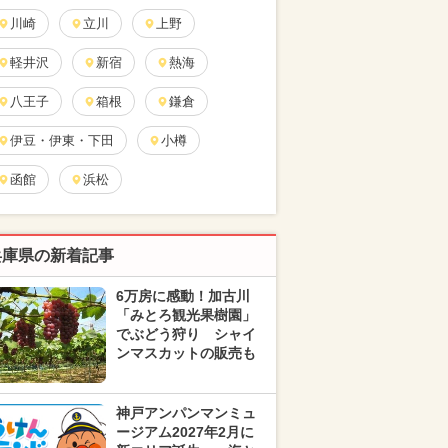
川崎
立川
上野
軽井沢
新宿
熱海
八王子
箱根
鎌倉
伊豆・伊東・下田
小樽
函館
浜松
兵庫県の新着記事
6万房に感動！加古川
「みとろ観光果樹園」
でぶどう狩り シャイ
ンマスカットの販売も
神戸アンパンマンミュ
ージアム2027年2月に