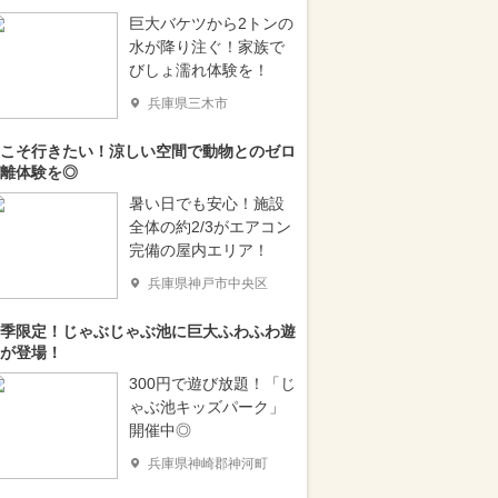
巨大バケツから2トンの
水が降り注ぐ！家族で
びしょ濡れ体験を！
兵庫県三木市
こそ行きたい！涼しい空間で動物とのゼロ
離体験を◎
暑い日でも安心！施設
全体の約2/3がエアコン
完備の屋内エリア！
兵庫県神戸市中央区
季限定！じゃぶじゃぶ池に巨大ふわふわ遊
が登場！
300円で遊び放題！「じ
ゃぶ池キッズパーク」
開催中◎
兵庫県神崎郡神河町