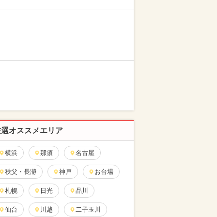
厳選オススメエリア
横浜
那須
名古屋
秩父・長瀞
神戸
お台場
札幌
日光
品川
仙台
川越
二子玉川