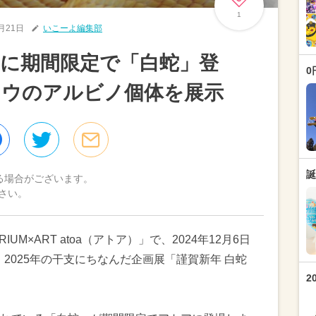
1
1月21日
いこーよ編集部
に期間限定で「白蛇」登
0
ョウのアルビノ個体を展示
誕
る場合がございます。
さい。
M×ART atoa（アトア）」で、2024年12月6日
、2025年の干支にちなんだ企画展「謹賀新年 白蛇
2