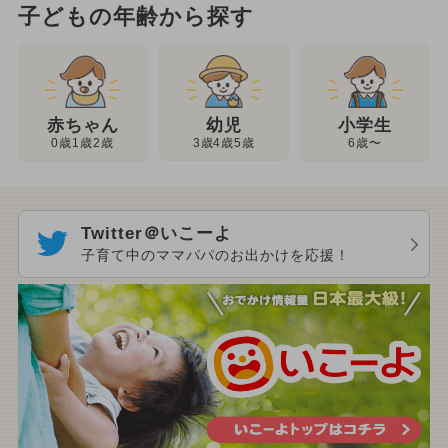
子どもの年齢から探す
幼児
赤ちゃん
小学生
3歳4歳5歳
0歳1歳2歳
6歳〜
Twitter＠いこーよ
子育て中のママパパのお出かけを応援！