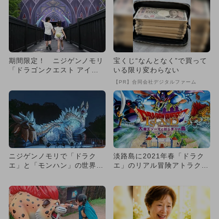
期間限定！ ニジゲンノモリ
宝くじ“なんとなく”で買って
「ドラゴンクエスト アイラ
いる限り変わらない
ンド」で子供限定クエスト開
【PR】合同会社デジタルファーム
催
ニジゲンノモリで「ドラク
淡路島に2021年春「ドラク
エ」と「モンハン」の世界を
エ」のリアル冒険アトラクシ
リアル体験 お得なセット券
ョン誕生へ
登場