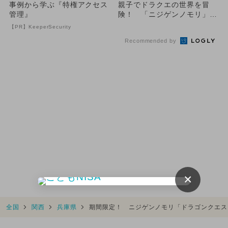
事例から学ぶ『特権アクセス
親子でドラクエの世界を冒
管理』
険！ 「ニジゲンノモリ」で
秋限定ファミリーセット券登
【PR】KeeperSecurity
場！
Recommended by
×
全国
関西
兵庫県
期間限定！ ニジゲンノモリ「ドラゴンクエス