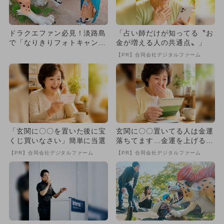
ドラクエファン必見！淡路島
「占い師だけが知ってる〝お
で「なりきりフォトキャンペ
金が増える人の共通点〟」
ーン」開催 限定プレゼント
【PR】合同会社デジタルファーム
も
「玄関に〇〇を置いた後に宝
玄関に〇〇置いてる人は金運
くじ買いなさい」簡単に当選
落ちてます…金運を上げる方
法とは
【PR】合同会社デジタルファーム
【PR】合同会社デジタルファーム