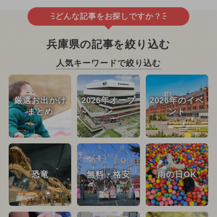
どんな記事をお探しですか？
兵庫県の記事を絞り込む
人気キーワードで絞り込む
厳選お出かけ
2026年オープ
2026年のイベ
まとめ
ン
ント
恐竜
無料・格安
雨の日OK