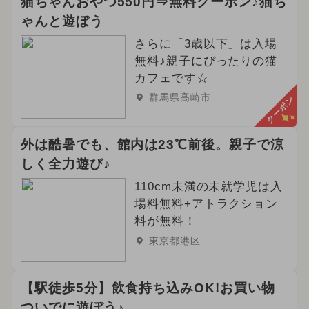
猫ちゃんおやつ550円⇒無料クーポン♪猫ち
ゃんと遊ぼう
さらに「3歳以下」は入場
無料♪親子にぴったりの猫
カフェです☆
群馬県高崎市
クーポン
外は酷暑でも、館内は23℃前後。親子で涼
しく全力遊び♪
110cm未満の未就学児は入
場料無料+アトラクション
料が無料！
東京都港区
【駅徒歩5分】飲食持ち込みOK!お買い物
ついでに遊ぼう♪