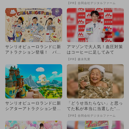
ナーやパティシエ体験ができ
【PR】合同会社デジタルファーム
る
サンリオピューロランドに新
アマゾンで大人気！血圧対策
アトラクション登場！ パテ
はコーヒーに足してみて
ィシエやデザイナーの職業体
【PR】森永乳業
験
サンリオピューロランドに新
「どうせ当たらない」と思っ
シアターアトラクション登
てた私が本当に当選した“買
場 シナモロールが主役の没
い方”がこれ
【PR】合同会社デジタルファーム
入型