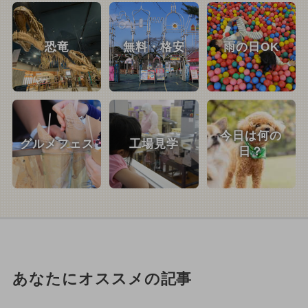
恐竜
無料・格安
雨の日OK
今日は何の
グルメフェス
工場見学
日？
あなたにオススメの記事