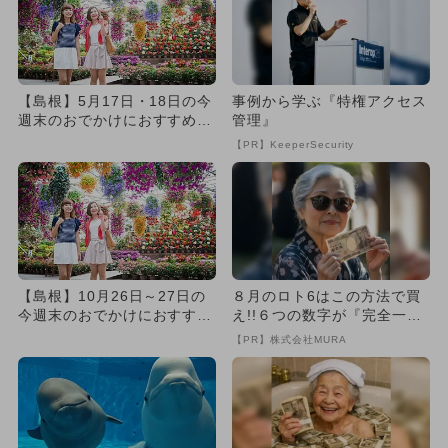
【島根】5月17日・18日の今
事例から学ぶ『特権アクセス
週末のおでかけにおすすめ！
管理』
人気のスポットランキング
【PR】KeeperSecurity
【島根】10月26日～27日の
８月のロト6はこの方法で買
今週末のおでかけにおすす
え!!６つの数字が『完全一
め！人気のスポットランキ
致』する方法
【PR】株式会社MURA
ン...