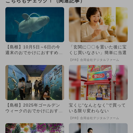
こちらもチェック！（関連記事）
【島根】10月5日～6日の今
「玄関に〇〇を置いた後に宝
週末のおでかけにおすすめ！
くじ買いなさい」簡単に当選
人気のスポットランキング
【PR】合同会社デジタルファーム
【島根】2025年ゴールデン
宝くじ“なんとなく”で買って
ウィークのおでかけにおすす
いる限り変わらない
め！人気のスポットランキ
【PR】合同会社デジタルファーム
ン...