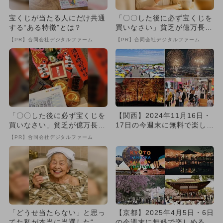
宝くじが当たる人にだけ共通
「〇〇した後に必ず宝くじを
する“ある特徴”とは？
買いなさい」貧乏が億万長者
に
【PR】合同会社デジタルファーム
【PR】合同会社デジタルファーム
「〇〇した後に必ず宝くじを
【関西】2024年11月16日・
買いなさい」貧乏が億万長者
17日の今週末に無料で楽しめ
に
るイベント16選
【PR】合同会社デジタルファーム
「どうせ当たらない」と思っ
【京都】2025年4月5日・6日
てた私が本当に当選した“買
の今週末に無料で楽しめるイ