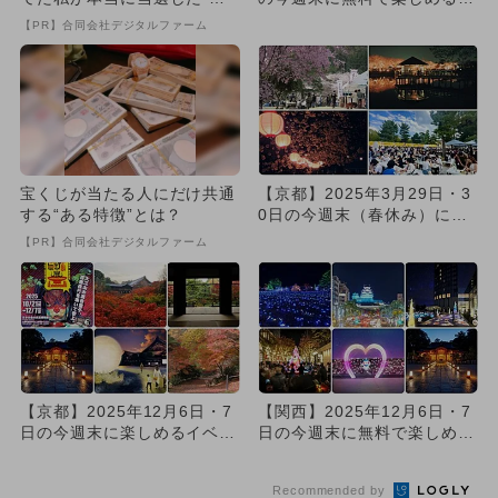
い方”がこれ
ベント6選
【PR】合同会社デジタルファーム
宝くじが当たる人にだけ共通
【京都】2025年3月29日・3
する“ある特徴”とは？
0日の今週末（春休み）に無
料で楽しめるイベント8...
【PR】合同会社デジタルファーム
【京都】2025年12月6日・7
【関西】2025年12月6日・7
日の今週末に楽しめるイベン
日の今週末に無料で楽しめる
ト10選 無料イベント...
イベント13選
Recommended by