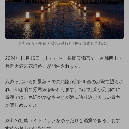
京都西山・長岡天満宮花灯路（長岡京市観光協会）
2024年11月16日（土）から、長岡天満宮で「京都西山・
長岡天満宮花灯路」が開催されます。
八条ヶ池から錦景苑までの順路が約300基の灯篭で照らさ
れ、幻想的な雰囲気を味わえます。特に紅葉が見頃の錦
景苑では、色鮮やかなもみじが池に映り込む美しい景色
が楽しめますよ。
京都の紅葉ライトアップをゆったりと鑑賞できる、おす
すめのお出かけ先です。