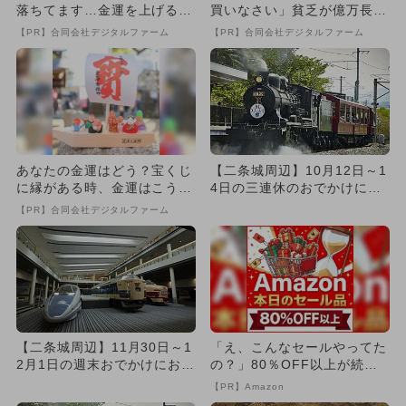
落ちてます…金運を上げる方
買いなさい」貧乏が億万長者
法とは
に
【PR】合同会社デジタルファーム
【PR】合同会社デジタルファーム
あなたの金運はどう？宝くじ
【二条城周辺】10月12日～1
に縁がある時、金運はこう変
4日の三連休のおでかけにお
わる
すすめ！人気スポットラン...
【PR】合同会社デジタルファーム
【二条城周辺】11月30日～1
「え、こんなセールやってた
2月1日の週末おでかけにおす
の？」80％OFF以上が続々
すめ！人気スポットラン...
登場！Amazonの本気が...
【PR】Amazon