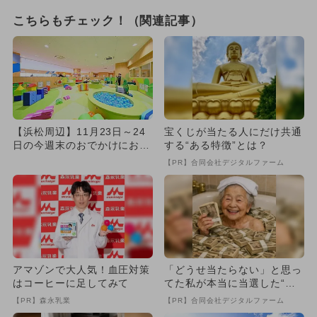
こちらもチェック！（関連記事）
【浜松周辺】11月23日～24
宝くじが当たる人にだけ共通
日の今週末のおでかけにおす
する“ある特徴”とは？
すめ！人気スポットランキ...
【PR】合同会社デジタルファーム
アマゾンで大人気！血圧対策
「どうせ当たらない」と思っ
はコーヒーに足してみて
てた私が本当に当選した“買
い方”がこれ
【PR】森永乳業
【PR】合同会社デジタルファーム