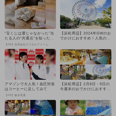
“宝くじは運じゃなかった”当
【浜松周辺】2024年GWのお
たる人の“共通点”を知っただ
でかけにおすすめ！人気のス
け
ポットランキング
【PR】合同会社デジタルファーム
アマゾンで大人気！血圧対策
【浜松周辺】2月8日・9日の
はコーヒーに足してみて
今週末のおでかけにおすす
め！人気スポットランキング
【PR】森永乳業