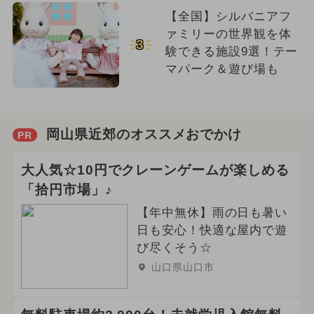
【全国】シルバニアフ
ァミリーの世界観を体
3
験できる施設9選！テー
マパーク＆遊び場も
岡山県近郊のオススメおでかけ
PR
大人気☆10円でクレーンゲームが楽しめる
「拾円市場」♪
【年中無休】雨の日も暑い
日も安心！快適な屋内で遊
び尽くそう☆
山口県山口市