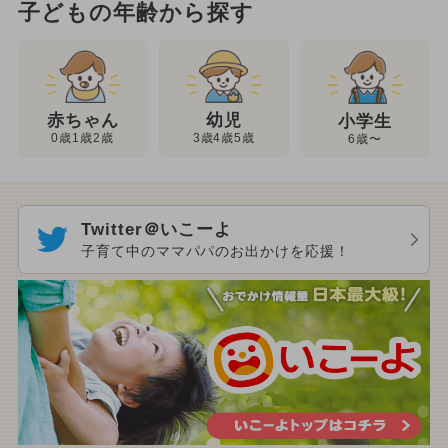
子どもの年齢から探す
幼児
赤ちゃん
小学生
3歳4歳5歳
0歳1歳2歳
6歳〜
Twitter＠いこーよ
子育て中のママパパのお出かけを応援！