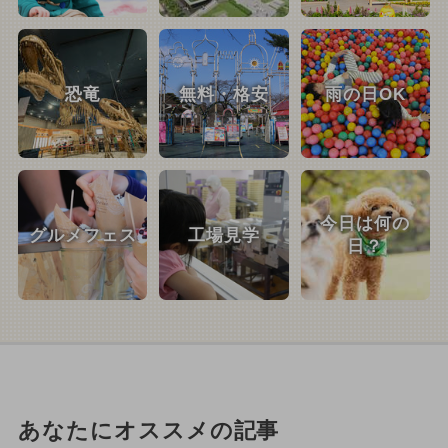
恐竜
無料・格安
雨の日OK
今日は何の
グルメフェス
工場見学
日？
あなたにオススメの記事