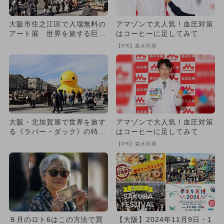
大阪市住之江区で入場無料の
アマゾンで大人気！血圧対策
アート展 世界を旅する巨大
はコーヒーに足してみて
ラバーダック登場＆グルメ
【PR】森永乳業
も！
大阪・北加賀屋で世界を旅す
アマゾンで大人気！血圧対策
る《ラバー・ダック》の特別
はコーヒーに足してみて
展示！ 高さ9.5mの巨大
【PR】森永乳業
ア...
８月のロト6はこの方法で買
【大阪】2024年11月9日・1