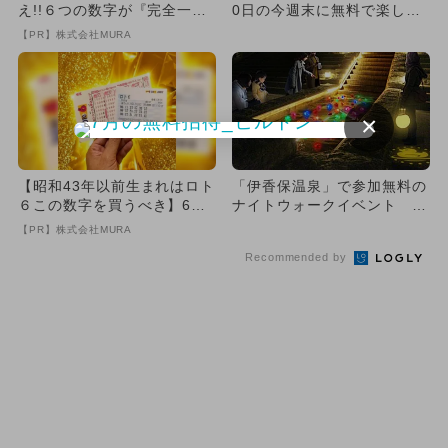
え!!６つの数字が『完全一
0日の今週末に無料で楽しめ
致』する方法
るイベント15選
【PR】株式会社MURA
×
【昭和43年以前生まれはロト
「伊香保温泉」で参加無料の
６この数字を買うべき】6つ
ナイトウォークイベント 4
の数字が「完全一致」する
日間限定
【PR】株式会社MURA
方...
Recommended by