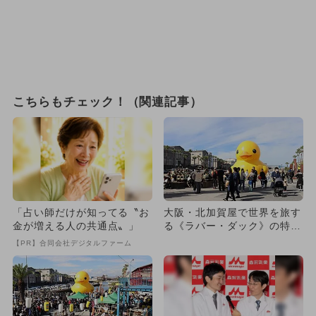
こちらもチェック！（関連記事）
「占い師だけが知ってる〝お
大阪・北加賀屋で世界を旅す
金が増える人の共通点〟」
る《ラバー・ダック》の特別
展示！ 高さ9.5mの巨大
【PR】合同会社デジタルファーム
ア...