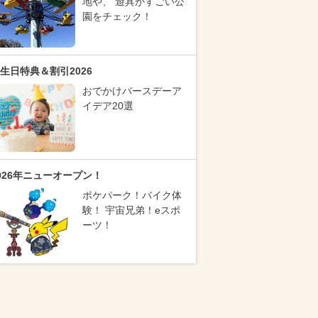
地や、 遊具がすごい公
園をチェック！
生日特典＆割引2026
おでかけバースデーア
イデア20選
026年ニューオープン！
ポケパーク！バイク体
験！ 宇宙兄弟！eスポ
ーツ！