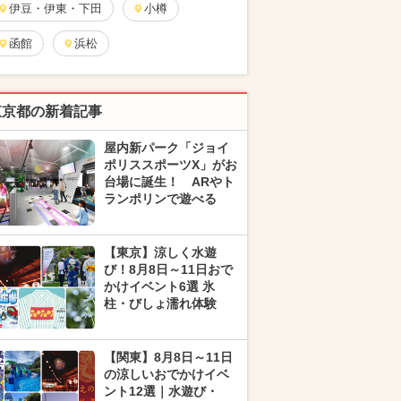
伊豆・伊東・下田
小樽
函館
浜松
東京都の新着記事
屋内新パーク「ジョイ
ポリススポーツX」がお
台場に誕生！ ARやト
ランポリンで遊べる
【東京】涼しく水遊
び！8月8日～11日おで
かけイベント6選 氷
柱・びしょ濡れ体験
【関東】8月8日～11日
の涼しいおでかけイベ
ント12選｜水遊び・