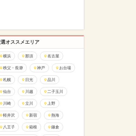
厳選オススメエリア
横浜
那須
名古屋
秩父・長瀞
神戸
お台場
札幌
日光
品川
仙台
川越
二子玉川
川崎
立川
上野
軽井沢
新宿
熱海
八王子
箱根
鎌倉