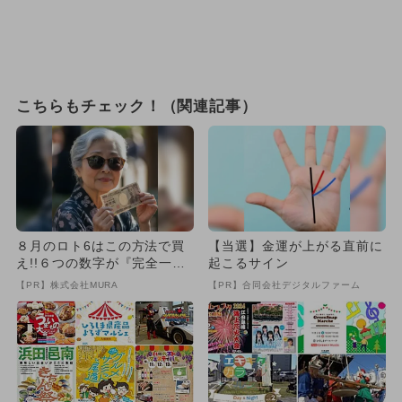
こちらもチェック！（関連記事）
８月のロト6はこの方法で買
【当選】金運が上がる直前に
え!!６つの数字が『完全一
起こるサイン
致』する方法
【PR】株式会社MURA
【PR】合同会社デジタルファーム