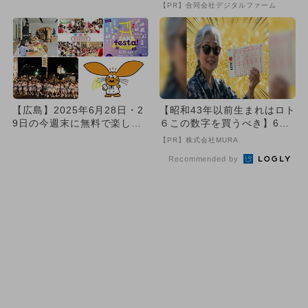
るイベント16選
【PR】合同会社デジタルファーム
【広島】2025年6月28日・2
【昭和43年以前生まれはロト
9日の今週末に無料で楽しめ
６この数字を買うべき】6つ
るイベント8選
の数字が「完全一致」する
【PR】株式会社MURA
方...
Recommended by