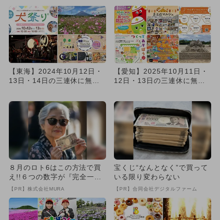
【東海】2024年10月12日・
【愛知】2025年10月11日・
13日・14日の三連休に無料
12日・13日の三連休に無料
で楽しめるイベント9...
で楽しめるイベント1...
８月のロト6はこの方法で買
宝くじ“なんとなく”で買って
え!!６つの数字が『完全一
いる限り変わらない
致』する方法
【PR】株式会社MURA
【PR】合同会社デジタルファーム